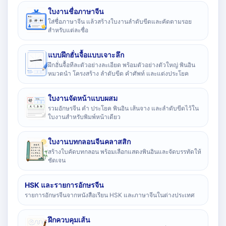
ใบงานชื่อภาษาจีน
ใส่ชื่อภาษาจีน แล้วสร้างใบงานลำดับขีดและคัดตามรอย
สำหรับแต่ละชื่อ
แบบฝึกฮั่นจื้อแบบเจาะลึก
ฝึกฮั่นจื้อทีละตัวอย่างละเอียด พร้อมตัวอย่างตัวใหญ่ พินอิน
หมวดนำ โครงสร้าง ลำดับขีด คำศัพท์ และแต่งประโยค
ใบงานจัดหน้าแบบผสม
รวมอักษรจีน คำ ประโยค พินอิน เส้นจาง และลำดับขีดไว้ใน
ใบงานสำหรับพิมพ์หน้าเดียว
ใบงานบทกลอนจีนคลาสสิก
สร้างใบคัดบทกลอน พร้อมเลือกแสดงพินอินและจัดบรรทัดให้
ชัดเจน
HSK และรายการอักษรจีน
รายการอักษรจีนจากหนังสือเรียน HSK และภาษาจีนในต่างประเทศ
ฝึกควบคุมเส้น