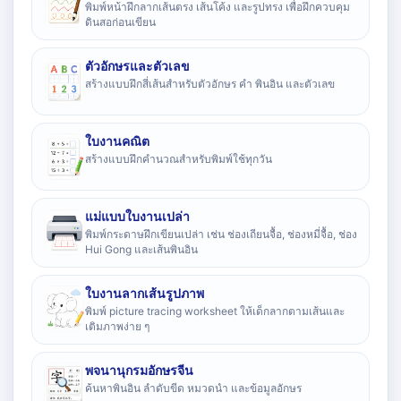
พิมพ์หน้าฝึกลากเส้นตรง เส้นโค้ง และรูปทรง เพื่อฝึกควบคุม
ดินสอก่อนเขียน
ตัวอักษรและตัวเลข
สร้างแบบฝึกสี่เส้นสำหรับตัวอักษร คำ พินอิน และตัวเลข
ใบงานคณิต
สร้างแบบฝึกคำนวณสำหรับพิมพ์ใช้ทุกวัน
แม่แบบใบงานเปล่า
พิมพ์กระดาษฝึกเขียนเปล่า เช่น ช่องเถียนจื้อ, ช่องหมี่จื้อ, ช่อง
Hui Gong และเส้นพินอิน
ใบงานลากเส้นรูปภาพ
พิมพ์ picture tracing worksheet ให้เด็กลากตามเส้นและ
เติมภาพง่าย ๆ
พจนานุกรมอักษรจีน
ค้นหาพินอิน ลำดับขีด หมวดนำ และข้อมูลอักษร