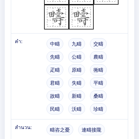
คำ:
中疇
九疇
交疇
先疇
公疇
農疇
疋疇
原疇
衕疇
君疇
失疇
平疇
故疇
新疇
桑疇
民疇
沃疇
珍疇
สำนวน:
疇咨之憂
連疇接隴