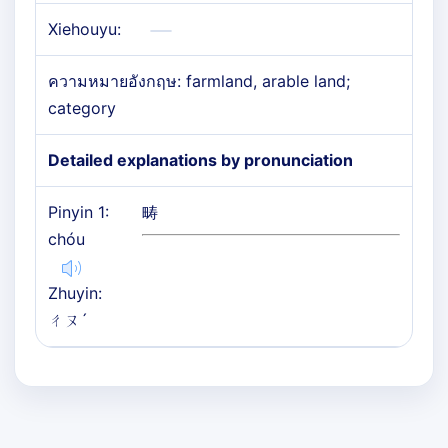
Xiehouyu:
ความหมายอังกฤษ: farmland, arable land;
category
Detailed explanations by pronunciation
Pinyin 1:
畴
chóu
Zhuyin:
ㄔㄡˊ