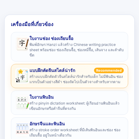
เครื่องมือที่เกี่ยวข้อง
ใบงานช่อง ช่องเถียนจื้อ
พิมพ์อักษร Hanzi แล้วสร้าง Chinese writing practice
sheet พร้อมช่อง ช่องเถียนจื้อ, ช่องหมี่จื้อ, เส้นจาง และลำดับ
ขีด
แบบฝึกคัดจีนสไตล์น่ารัก
Recommended
สร้างแบบฝึกคัดตัวจีนสไตล์น่ารักสำหรับเด็ก ไม่มีพินอิน ช่อง
แรกเป็นตัวอย่างสีดำ ช่องถัดไปเป็นตัวจางสำหรับลากตาม
ใบงานพินอิน
สร้าง pinyin dictation worksheet: ผู้เรียนอ่านพินอินแล้ว
เขียนอักษรหรือคำจีนที่ตรงกัน
อักษรจีนและพินอิน
สร้าง stroke order worksheet ที่มีเส้นพินอินและช่อง ช่อง
เถียนจื้อ อยู่ในหน้าเดียวกัน