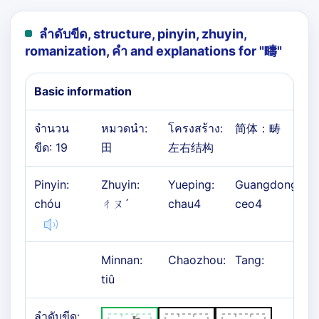
ลำดับขีด, structure, pinyin, zhuyin,
romanization, คำ and explanations for "
疇
"
Basic information
จำนวน
หมวดนำ:
โครงสร้าง:
简体：
畴
ขีด: 19
田
左右结构
Pinyin:
Zhuyin:
Yueping:
Guangdong:
chóu
ㄔㄡˊ
chau4
ceo4
Minnan:
Chaozhou:
Tang:
tiû
ลำดับขีด: