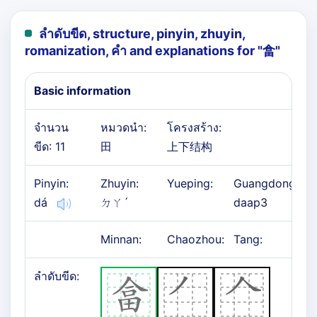
ลำดับขีด, structure, pinyin, zhuyin,
romanization, คำ and explanations for "
畣
"
Basic information
จำนวน
หมวดนำ:
โครงสร้าง:
ขีด: 11
田
上下结构
Pinyin:
Zhuyin:
Yueping:
Guangdong:
dá
ㄉㄚˊ
daap3
Minnan:
Chaozhou:
Tang:
ลำดับขีด: