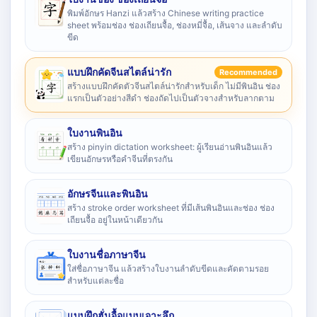
พิมพ์อักษร Hanzi แล้วสร้าง Chinese writing practice
sheet พร้อมช่อง ช่องเถียนจื้อ, ช่องหมี่จื้อ, เส้นจาง และลำดับ
ขีด
แบบฝึกคัดจีนสไตล์น่ารัก
Recommended
สร้างแบบฝึกคัดตัวจีนสไตล์น่ารักสำหรับเด็ก ไม่มีพินอิน ช่อง
แรกเป็นตัวอย่างสีดำ ช่องถัดไปเป็นตัวจางสำหรับลากตาม
ใบงานพินอิน
สร้าง pinyin dictation worksheet: ผู้เรียนอ่านพินอินแล้ว
เขียนอักษรหรือคำจีนที่ตรงกัน
อักษรจีนและพินอิน
สร้าง stroke order worksheet ที่มีเส้นพินอินและช่อง ช่อง
เถียนจื้อ อยู่ในหน้าเดียวกัน
ใบงานชื่อภาษาจีน
ใส่ชื่อภาษาจีน แล้วสร้างใบงานลำดับขีดและคัดตามรอย
สำหรับแต่ละชื่อ
แบบฝึกฮั่นจื้อแบบเจาะลึก