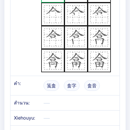
คำ:
笺畣
畣字
畣音
สำนวน:
Xiehouyu: