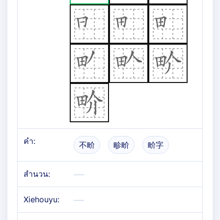
คำ:
不畍
畛畍
畍字
สำนวน:
Xiehouyu: