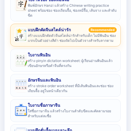
พิมพ์อักษร Hanzi แล้วสร้าง Chinese writing practice
sheet พร้อมช่อง ช่องเถียนจื้อ, ช่องหมี่จื้อ, เส้นจาง และลำดับ
ขีด
แบบฝึกคัดจีนสไตล์น่ารัก
Recommended
สร้างแบบฝึกคัดตัวจีนสไตล์น่ารักสำหรับเด็ก ไม่มีพินอิน ช่อง
แรกเป็นตัวอย่างสีดำ ช่องถัดไปเป็นตัวจางสำหรับลากตาม
ใบงานพินอิน
สร้าง pinyin dictation worksheet: ผู้เรียนอ่านพินอินแล้ว
เขียนอักษรหรือคำจีนที่ตรงกัน
อักษรจีนและพินอิน
สร้าง stroke order worksheet ที่มีเส้นพินอินและช่อง ช่อง
เถียนจื้อ อยู่ในหน้าเดียวกัน
ใบงานชื่อภาษาจีน
ใส่ชื่อภาษาจีน แล้วสร้างใบงานลำดับขีดและคัดตามรอย
สำหรับแต่ละชื่อ
แบบฝึกฮั่นจื้อแบบเจาะลึก