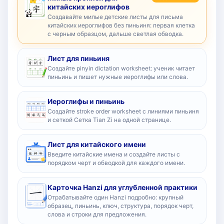
китайских иероглифов
Создавайте милые детские листы для письма
китайских иероглифов без пиньиня: первая клетка
с черным образцом, дальше светлая обводка.
Лист для пиньиня
Создайте pinyin dictation worksheet: ученик читает
пиньинь и пишет нужные иероглифы или слова.
Иероглифы и пиньинь
Создайте stroke order worksheet с линиями пиньиня
и сеткой Сетка Tian Zi на одной странице.
Лист для китайского имени
Введите китайские имена и создайте листы с
порядком черт и обводкой для каждого имени.
Карточка Hanzi для углубленной практики
Отрабатывайте один Hanzi подробно: крупный
образец, пиньинь, ключ, структура, порядок черт,
слова и строки для предложения.