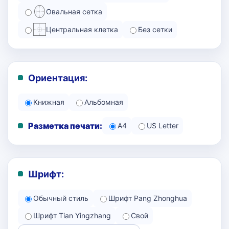
Овальная сетка
Центральная клетка
Без сетки
Ориентация:
Книжная
Альбомная
Разметка печати:
A4
US Letter
Шрифт:
Обычный стиль
Шрифт Pang Zhonghua
Шрифт Tian Yingzhang
Свой