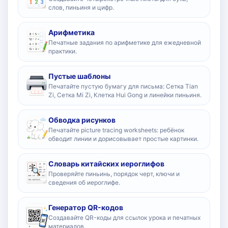
слов, пиньиня и цифр.
Арифметика
Печатные задания по арифметике для ежедневной
практики.
Пустые шаблоны
Печатайте пустую бумагу для письма: Сетка Tian
Zi, Сетка Mi Zi, Клетка Hui Gong и линейки пиньиня.
Обводка рисунков
Печатайте picture tracing worksheets: ребёнок
обводит линии и дорисовывает простые картинки.
Словарь китайских иероглифов
Проверяйте пиньинь, порядок черт, ключи и
сведения об иероглифе.
Генератор QR-кодов
Создавайте QR-коды для ссылок урока и печатных
материалов.