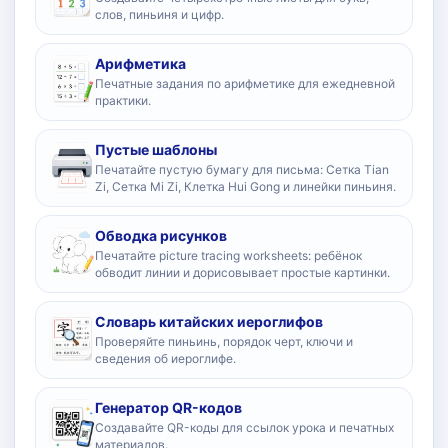
слов, пиньиня и цифр.
Арифметика
Печатные задания по арифметике для ежедневной
практики.
Пустые шаблоны
Печатайте пустую бумагу для письма: Сетка Tian
Zi, Сетка Mi Zi, Клетка Hui Gong и линейки пиньиня.
Обводка рисунков
Печатайте picture tracing worksheets: ребёнок
обводит линии и дорисовывает простые картинки.
Словарь китайских иероглифов
Проверяйте пиньинь, порядок черт, ключи и
сведения об иероглифе.
Генератор QR-кодов
Создавайте QR-коды для ссылок урока и печатных
материалов.