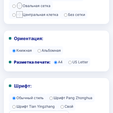
Овальная сетка
Центральная клетка
Без сетки
Ориентация:
Книжная
Альбомная
Разметка печати:
A4
US Letter
Шрифт:
Обычный стиль
Шрифт Pang Zhonghua
Шрифт Tian Yingzhang
Свой