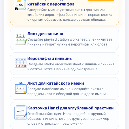
китайских иероглифов
Создавайте милые детские листы для письма
китайских иероглифов без пиньиня: первая клетка
с черным образцом, дальше светлая обводка.
Лист для пиньиня
Создайте pinyin dictation worksheet: ученик читает
пиньинь и пишет нужные иероглифы или слова.
Иероглифы и пиньинь
Создайте stroke order worksheet с линиями пиньиня
и сеткой Сетка Tian Zi на одной странице.
Лист для китайского имени
Введите китайские имена и создайте листы с
порядком черт и обводкой для каждого имени.
Карточка Hanzi для углубленной практики
Отрабатывайте один Hanzi подробно: крупный
образец, пиньинь, ключ, структура, порядок черт,
слова и строки для предложения.