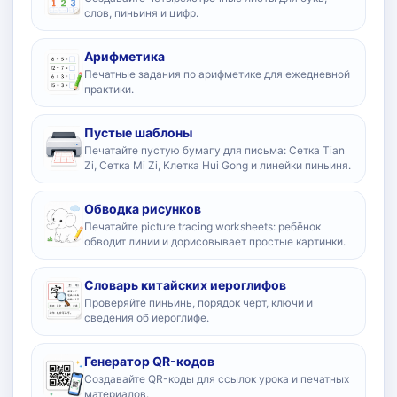
слов, пиньиня и цифр.
Арифметика
Печатные задания по арифметике для ежедневной
практики.
Пустые шаблоны
Печатайте пустую бумагу для письма: Сетка Tian
Zi, Сетка Mi Zi, Клетка Hui Gong и линейки пиньиня.
Обводка рисунков
Печатайте picture tracing worksheets: ребёнок
обводит линии и дорисовывает простые картинки.
Словарь китайских иероглифов
Проверяйте пиньинь, порядок черт, ключи и
сведения об иероглифе.
Генератор QR-кодов
Создавайте QR-коды для ссылок урока и печатных
материалов.