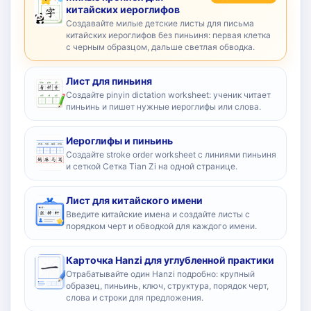
китайских иероглифов
Создавайте милые детские листы для письма
китайских иероглифов без пиньиня: первая клетка
с черным образцом, дальше светлая обводка.
Лист для пиньиня
Создайте pinyin dictation worksheet: ученик читает
пиньинь и пишет нужные иероглифы или слова.
Иероглифы и пиньинь
Создайте stroke order worksheet с линиями пиньиня
и сеткой Сетка Tian Zi на одной странице.
Лист для китайского имени
Введите китайские имена и создайте листы с
порядком черт и обводкой для каждого имени.
Карточка Hanzi для углубленной практики
Отрабатывайте один Hanzi подробно: крупный
образец, пиньинь, ключ, структура, порядок черт,
слова и строки для предложения.