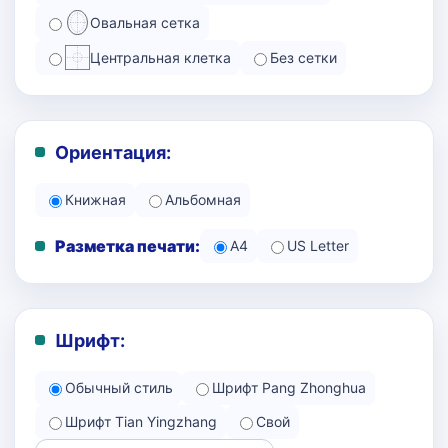
Овальная сетка
Центральная клетка
Без сетки
Ориентация:
Книжная
Альбомная
Разметка печати:
A4
US Letter
Шрифт:
Обычный стиль
Шрифт Pang Zhonghua
Шрифт Tian Yingzhang
Свой