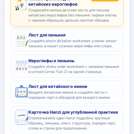
китайских иероглифов
Создавайте милые детские листы для письма
китайских иероглифов без пиньиня: первая клетка
с черным образцом, дальше светлая обводка.
Лист для пиньиня
Создайте pinyin dictation worksheet: ученик читает
пиньинь и пишет нужные иероглифы или слова.
Иероглифы и пиньинь
Создайте stroke order worksheet с линиями пиньиня
и сеткой Сетка Tian Zi на одной странице.
Лист для китайского имени
Введите китайские имена и создайте листы с
порядком черт и обводкой для каждого имени.
Карточка Hanzi для углубленной практики
Отрабатывайте один Hanzi подробно: крупный
образец, пиньинь, ключ, структура, порядок черт,
слова и строки для предложения.