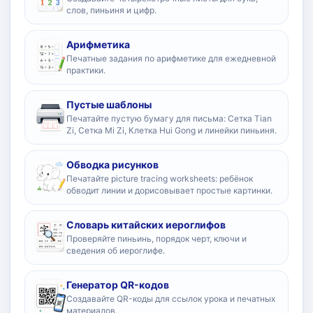
слов, пиньиня и цифр.
Арифметика
Печатные задания по арифметике для ежедневной
практики.
Пустые шаблоны
Печатайте пустую бумагу для письма: Сетка Tian
Zi, Сетка Mi Zi, Клетка Hui Gong и линейки пиньиня.
Обводка рисунков
Печатайте picture tracing worksheets: ребёнок
обводит линии и дорисовывает простые картинки.
Словарь китайских иероглифов
Проверяйте пиньинь, порядок черт, ключи и
сведения об иероглифе.
Генератор QR-кодов
Создавайте QR-коды для ссылок урока и печатных
материалов.