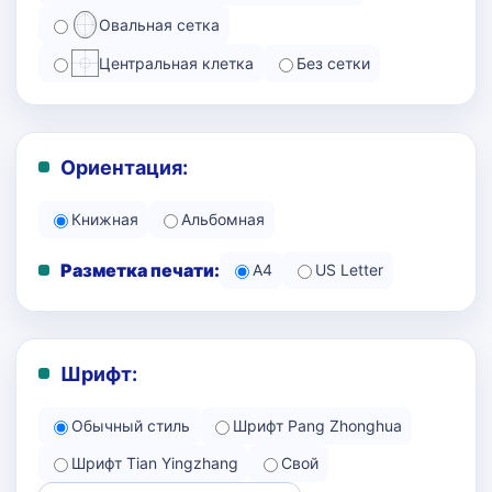
Овальная сетка
Центральная клетка
Без сетки
Ориентация:
Книжная
Альбомная
Разметка печати:
A4
US Letter
Шрифт:
Обычный стиль
Шрифт Pang Zhonghua
Шрифт Tian Yingzhang
Свой