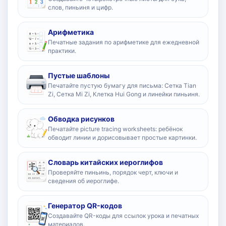
слов, пиньиня и цифр.
Арифметика
Печатные задания по арифметике для ежедневной
практики.
Пустые шаблоны
Печатайте пустую бумагу для письма: Сетка Tian
Zi, Сетка Mi Zi, Клетка Hui Gong и линейки пиньиня.
Обводка рисунков
Печатайте picture tracing worksheets: ребёнок
обводит линии и дорисовывает простые картинки.
Словарь китайских иероглифов
Проверяйте пиньинь, порядок черт, ключи и
сведения об иероглифе.
Генератор QR-кодов
Создавайте QR-коды для ссылок урока и печатных
материалов.