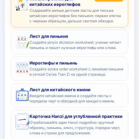
китайских иероглифов
Создавайте милые детские листы для письма
китайских иероглифов без пиньиня: первая клетка
с черным образцом, дальше светлая обводка.
Лист для пиньиня
Создайте pinyin dictation worksheet: ученик читает
пиньинь и пишет нужные иероглифы или слова.
Иероглифы и пиньинь
Создайте stroke order worksheet с линиями пиньиня
и сеткой Сетка Tian Zi на одной странице.
Лист для китайского имени
Введите китайские имена и создайте листы с
порядком черт и обводкой для каждого имени.
Карточка Hanzi для углубленной практики
Отрабатывайте один Hanzi подробно: крупный
образец, пиньинь, ключ, структура, порядок черт,
слова и строки для предложения.