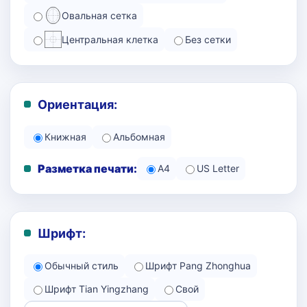
Овальная сетка
Центральная клетка
Без сетки
Ориентация:
Книжная
Альбомная
Разметка печати:
A4
US Letter
Шрифт:
Обычный стиль
Шрифт Pang Zhonghua
Шрифт Tian Yingzhang
Свой