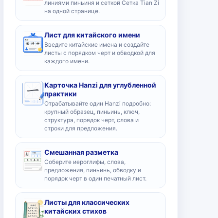
линиями пиньиня и сеткой Сетка Tian Zi
на одной странице.
Лист для китайского имени
Введите китайские имена и создайте
листы с порядком черт и обводкой для
каждого имени.
Карточка Hanzi для углубленной
практики
Отрабатывайте один Hanzi подробно:
крупный образец, пиньинь, ключ,
структура, порядок черт, слова и
строки для предложения.
Смешанная разметка
Соберите иероглифы, слова,
предложения, пиньинь, обводку и
порядок черт в один печатный лист.
Листы для классических
китайских стихов