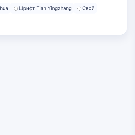
hua
Шрифт Tian Yingzhang
Свой