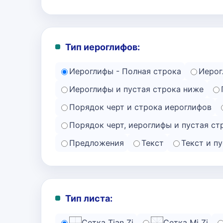
Тип иероглифов:
Иероглифы - Полная строка
Иерог
Иероглифы и пустая строка ниже
Порядок черт и строка иероглифов
Порядок черт, иероглифы и пустая ст
Предложения
Текст
Текст и п
Тип листа:
Сетка Tian Zi
Сетка Mi Zi