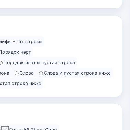
лифы - Полстроки
Порядок черт
Порядок черт и пустая строка
рока
Слова
Слова и пустая строка ниже
устая строка ниже
Сетка Mi Zi Hui Gong