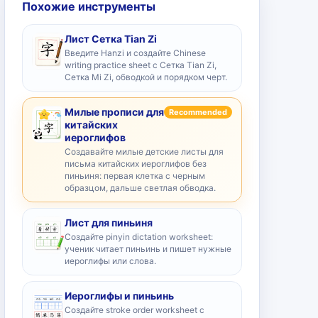
Похожие инструменты
Лист Сетка Tian Zi
Введите Hanzi и создайте Chinese
writing practice sheet с Сетка Tian Zi,
Сетка Mi Zi, обводкой и порядком черт.
Милые прописи для
Recommended
китайских
иероглифов
Создавайте милые детские листы для
письма китайских иероглифов без
пиньиня: первая клетка с черным
образцом, дальше светлая обводка.
Лист для пиньиня
Создайте pinyin dictation worksheet:
ученик читает пиньинь и пишет нужные
иероглифы или слова.
Иероглифы и пиньинь
Создайте stroke order worksheet с