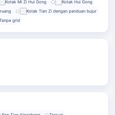
Kotak Mi Zi Hui Gong
Kotak Hui Gong
 ruang
Kotak Tian Zi dengan panduan bujur
Tanpa grid
Fon Tian Yingzhang
Tersuai