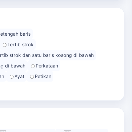
Setengah baris
Tertib strok
rtib strok dan satu baris kosong di bawah
ong di bawah
Perkataan
ah
Ayat
Petikan