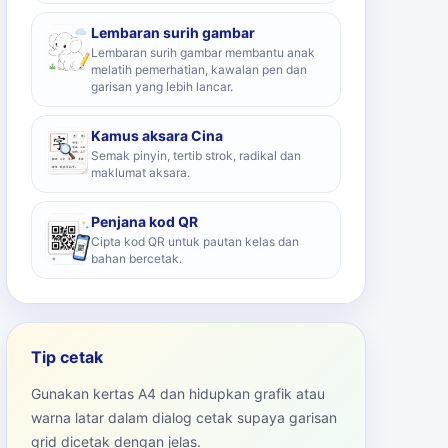
Lembaran surih gambar
Lembaran surih gambar membantu anak
melatih pemerhatian, kawalan pen dan
garisan yang lebih lancar.
Kamus aksara Cina
Semak pinyin, tertib strok, radikal dan
maklumat aksara.
Penjana kod QR
Cipta kod QR untuk pautan kelas dan
bahan bercetak.
Tip cetak
Gunakan kertas A4 dan hidupkan grafik atau
warna latar dalam dialog cetak supaya garisan
grid dicetak dengan jelas.