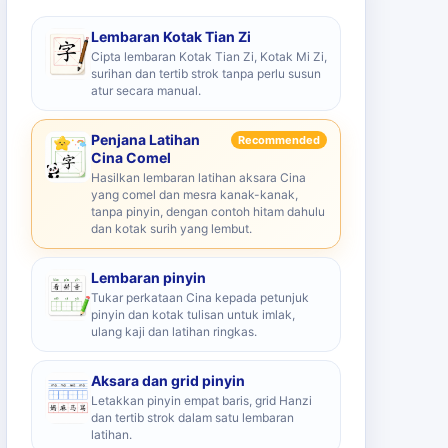
Lembaran Kotak Tian Zi
Cipta lembaran Kotak Tian Zi, Kotak Mi Zi,
surihan dan tertib strok tanpa perlu susun
atur secara manual.
Penjana Latihan
Recommended
Cina Comel
Hasilkan lembaran latihan aksara Cina
yang comel dan mesra kanak-kanak,
tanpa pinyin, dengan contoh hitam dahulu
dan kotak surih yang lembut.
Lembaran pinyin
Tukar perkataan Cina kepada petunjuk
pinyin dan kotak tulisan untuk imlak,
ulang kaji dan latihan ringkas.
Aksara dan grid pinyin
Letakkan pinyin empat baris, grid Hanzi
dan tertib strok dalam satu lembaran
latihan.