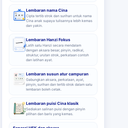
Lembaran nama Cina
Cipta tertib strok dan surihan untuk nama
Cina anak supaya tulisannya lebih kemas
dan yakin.
Lembaran Hanzi Fokus
Latih satu Hanzi secara mendalam
dengan aksara besar, pinyin, radikal,
struktur, urutan strok, perkataan contoh
dan latihan ayat.
Lembaran susun atur campuran
Gabungkan aksara, perkataan, ayat,
pinyin, surihan dan tertib strok dalam satu
lembaran boleh cetak.
Lembaran puisi Cina klasik
Sediakan salinan puisi dengan pinyin
pilihan dan baris yang kemas.
Senarai HSK dan aksara