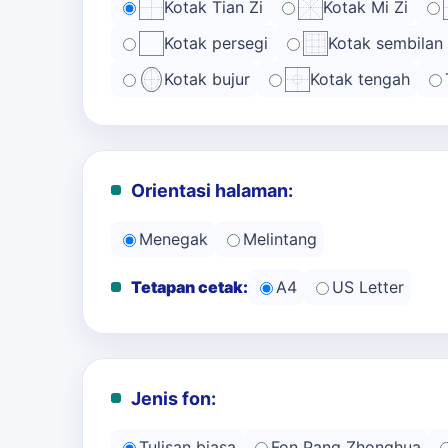
Kotak Tian Zi
Kotak Mi Zi
Kotak persegi
Kotak sembilan
Kotak bujur
Kotak tengah
Orientasi halaman:
Menegak
Melintang
Tetapan cetak:
A4
US Letter
Jenis fon:
Tulisan biasa
Fon Pang Zhonghua