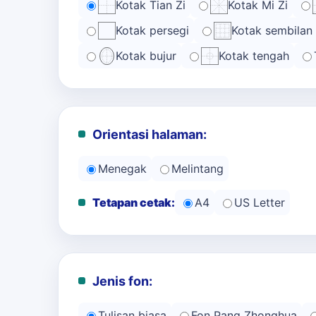
Kotak Tian Zi
Kotak Mi Zi
Kotak persegi
Kotak sembilan
Kotak bujur
Kotak tengah
Orientasi halaman:
Menegak
Melintang
Tetapan cetak:
A4
US Letter
Jenis fon:
Tulisan biasa
Fon Pang Zhonghua