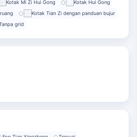
Kotak Mi Zi Hui Gong
Kotak Hui Gong
 ruang
Kotak Tian Zi dengan panduan bujur
Tanpa grid
Fon Tian Yingzhang
Tersuai