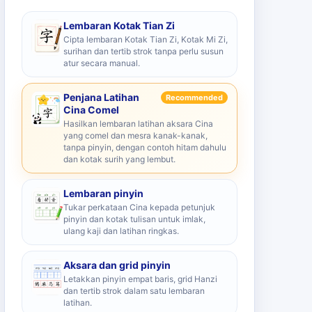
Lembaran Kotak Tian Zi
Cipta lembaran Kotak Tian Zi, Kotak Mi Zi,
surihan dan tertib strok tanpa perlu susun
atur secara manual.
Penjana Latihan
Recommended
Cina Comel
Hasilkan lembaran latihan aksara Cina
yang comel dan mesra kanak-kanak,
tanpa pinyin, dengan contoh hitam dahulu
dan kotak surih yang lembut.
Lembaran pinyin
Tukar perkataan Cina kepada petunjuk
pinyin dan kotak tulisan untuk imlak,
ulang kaji dan latihan ringkas.
Aksara dan grid pinyin
Letakkan pinyin empat baris, grid Hanzi
dan tertib strok dalam satu lembaran
latihan.