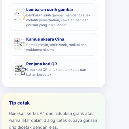
Lembaran surih gambar
Lembaran surih gambar membantu anak
melatih pemerhatian, kawalan pen dan
garisan yang lebih lancar.
Kamus aksara Cina
Semak pinyin, tertib strok, radikal dan
maklumat aksara.
Penjana kod QR
Cipta kod QR untuk pautan kelas dan
bahan bercetak.
Tip cetak
Gunakan kertas A4 dan hidupkan grafik atau
warna latar dalam dialog cetak supaya garisan
grid dicetak dengan jelas.