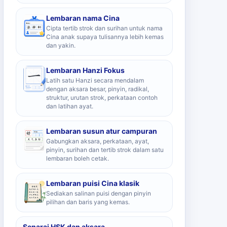
Lembaran nama Cina
Cipta tertib strok dan surihan untuk nama
Cina anak supaya tulisannya lebih kemas
dan yakin.
Lembaran Hanzi Fokus
Latih satu Hanzi secara mendalam
dengan aksara besar, pinyin, radikal,
struktur, urutan strok, perkataan contoh
dan latihan ayat.
Lembaran susun atur campuran
Gabungkan aksara, perkataan, ayat,
pinyin, surihan dan tertib strok dalam satu
lembaran boleh cetak.
Lembaran puisi Cina klasik
Sediakan salinan puisi dengan pinyin
pilihan dan baris yang kemas.
Senarai HSK dan aksara