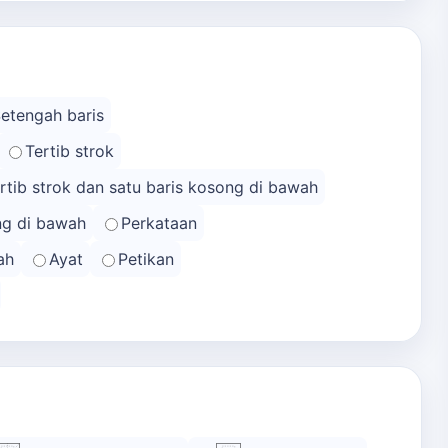
Setengah baris
Tertib strok
rtib strok dan satu baris kosong di bawah
ong di bawah
Perkataan
ah
Ayat
Petikan