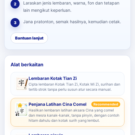
Laraskan jenis lembaran, warna, fon dan tetapan
2
lain mengikut keperluan.
Jana pratonton, semak hasilnya, kemudian cetak.
3
Bantuan lanjut
Alat berkaitan
Lembaran Kotak Tian Zi
Cipta lembaran Kotak Tian Zi, Kotak Mi Zi, surihan dan
tertib strok tanpa perlu susun atur secara manual.
Penjana Latihan Cina Comel
Recommended
Hasilkan lembaran latihan aksara Cina yang comel
dan mesra kanak-kanak, tanpa pinyin, dengan contoh
hitam dahulu dan kotak surih yang lembut.