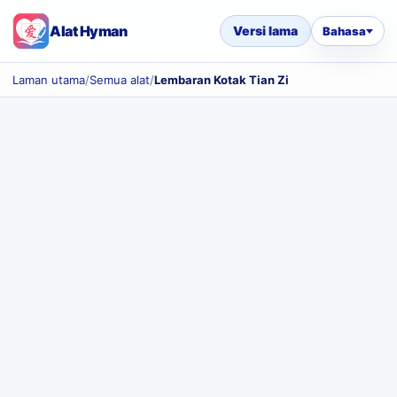
Alat Hyman
Versi lama
Bahasa
Laman utama
/
Semua alat
/
Lembaran Kotak Tian Zi