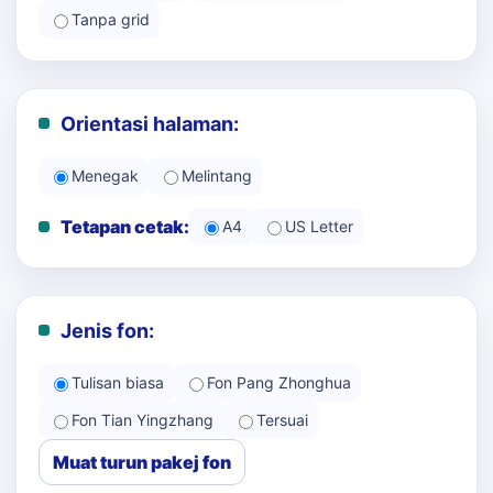
Tanpa grid
Orientasi halaman:
Menegak
Melintang
Tetapan cetak:
A4
US Letter
Jenis fon:
Tulisan biasa
Fon Pang Zhonghua
Fon Tian Yingzhang
Tersuai
Muat turun pakej fon