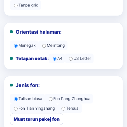
Tanpa grid
Orientasi halaman:
Menegak
Melintang
Tetapan cetak:
A4
US Letter
Jenis fon:
Tulisan biasa
Fon Pang Zhonghua
Fon Tian Yingzhang
Tersuai
Muat turun pakej fon