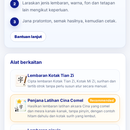
Laraskan jenis lembaran, warna, fon dan tetapan
2
lain mengikut keperluan.
Jana pratonton, semak hasilnya, kemudian cetak.
3
Bantuan lanjut
Alat berkaitan
Lembaran Kotak Tian Zi
Cipta lembaran Kotak Tian Zi, Kotak Mi Zi, surihan dan
tertib strok tanpa perlu susun atur secara manual.
Penjana Latihan Cina Comel
Recommended
Hasilkan lembaran latihan aksara Cina yang comel
dan mesra kanak-kanak, tanpa pinyin, dengan contoh
hitam dahulu dan kotak surih yang lembut.