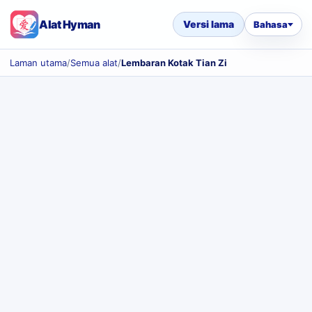
Alat Hyman
Versi lama
Bahasa
Laman utama
/
Semua alat
/
Lembaran Kotak Tian Zi