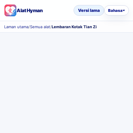
Alat Hyman
Versi lama
Bahasa
Laman utama
/
Semua alat
/
Lembaran Kotak Tian Zi