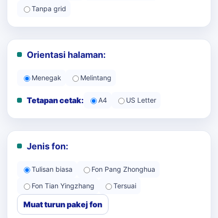
Tanpa grid
Orientasi halaman:
Menegak
Melintang
Tetapan cetak:
A4
US Letter
Jenis fon:
Tulisan biasa
Fon Pang Zhonghua
Fon Tian Yingzhang
Tersuai
Muat turun pakej fon