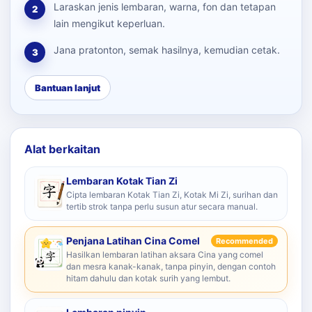
Laraskan jenis lembaran, warna, fon dan tetapan
2
lain mengikut keperluan.
Jana pratonton, semak hasilnya, kemudian cetak.
3
Bantuan lanjut
Alat berkaitan
Lembaran Kotak Tian Zi
Cipta lembaran Kotak Tian Zi, Kotak Mi Zi, surihan dan
tertib strok tanpa perlu susun atur secara manual.
Penjana Latihan Cina Comel
Recommended
Hasilkan lembaran latihan aksara Cina yang comel
dan mesra kanak-kanak, tanpa pinyin, dengan contoh
hitam dahulu dan kotak surih yang lembut.