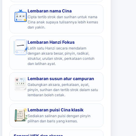
Lembaran nama Cina
Cipta tertib strok dan surihan untuk nama
Cina anak supaya tulisannya lebih kemas
dan yakin.
Lembaran Hanzi Fokus
Latih satu Hanzi secara mendalam
dengan aksara besar, pinyin, radikal,
struktur, urutan strok, perkataan contoh
dan latihan ayat.
Lembaran susun atur campuran
Gabungkan aksara, perkataan, ayat,
pinyin, surihan dan tertib strok dalam satu
lembaran boleh cetak.
Lembaran puisi Cina klasik
Sediakan salinan puisi dengan pinyin
pilihan dan baris yang kemas.
Senarai HSK dan aksara