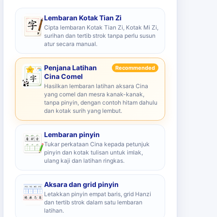
Lembaran Kotak Tian Zi
Cipta lembaran Kotak Tian Zi, Kotak Mi Zi,
surihan dan tertib strok tanpa perlu susun
atur secara manual.
Penjana Latihan
Recommended
Cina Comel
Hasilkan lembaran latihan aksara Cina
yang comel dan mesra kanak-kanak,
tanpa pinyin, dengan contoh hitam dahulu
dan kotak surih yang lembut.
Lembaran pinyin
Tukar perkataan Cina kepada petunjuk
pinyin dan kotak tulisan untuk imlak,
ulang kaji dan latihan ringkas.
Aksara dan grid pinyin
Letakkan pinyin empat baris, grid Hanzi
dan tertib strok dalam satu lembaran
latihan.