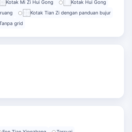
Kotak Mi Zi Hui Gong
Kotak Hui Gong
 ruang
Kotak Tian Zi dengan panduan bujur
Tanpa grid
Fon Tian Yingzhang
Tersuai