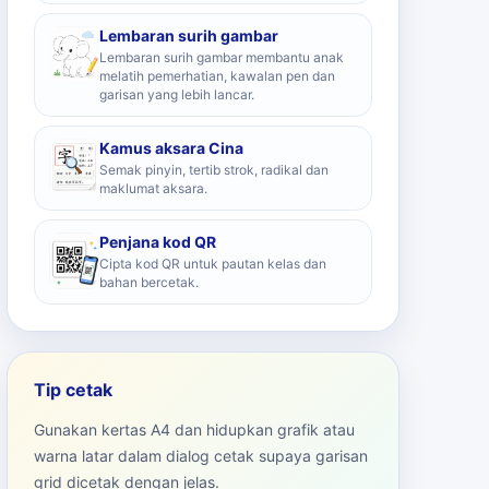
Lembaran surih gambar
Lembaran surih gambar membantu anak
melatih pemerhatian, kawalan pen dan
garisan yang lebih lancar.
Kamus aksara Cina
Semak pinyin, tertib strok, radikal dan
maklumat aksara.
Penjana kod QR
Cipta kod QR untuk pautan kelas dan
bahan bercetak.
Tip cetak
Gunakan kertas A4 dan hidupkan grafik atau
warna latar dalam dialog cetak supaya garisan
grid dicetak dengan jelas.