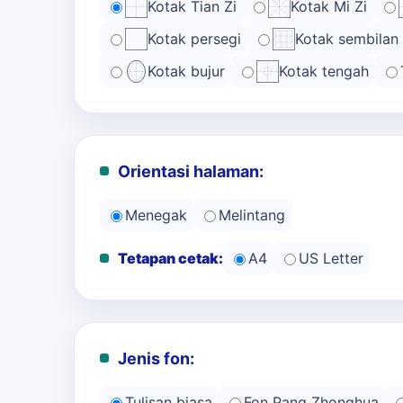
Kotak Tian Zi
Kotak Mi Zi
Kotak persegi
Kotak sembilan
Kotak bujur
Kotak tengah
Orientasi halaman:
Menegak
Melintang
Tetapan cetak:
A4
US Letter
Jenis fon:
Tulisan biasa
Fon Pang Zhonghua