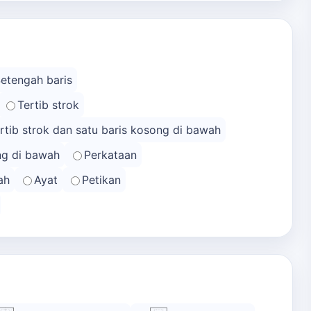
Setengah baris
Tertib strok
rtib strok dan satu baris kosong di bawah
ong di bawah
Perkataan
ah
Ayat
Petikan