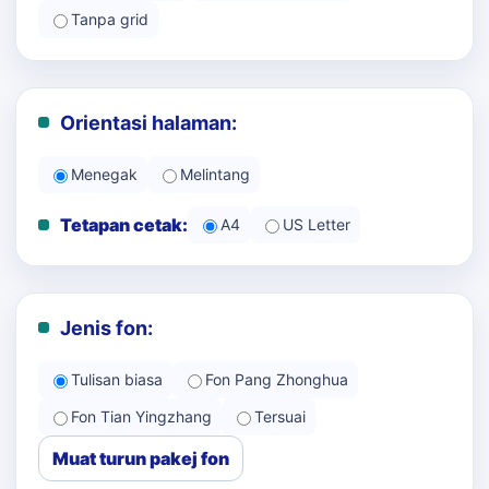
Tanpa grid
Orientasi halaman:
Menegak
Melintang
Tetapan cetak:
A4
US Letter
Jenis fon:
Tulisan biasa
Fon Pang Zhonghua
Fon Tian Yingzhang
Tersuai
Muat turun pakej fon