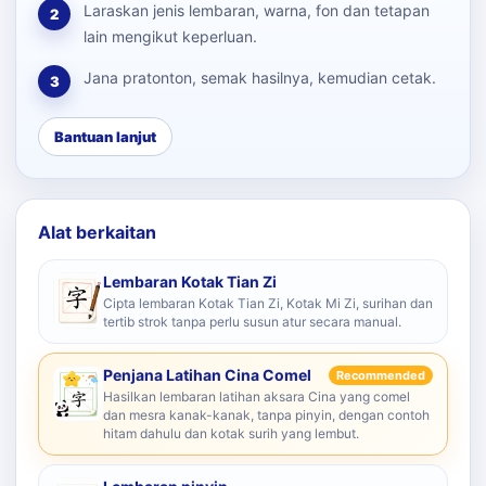
Laraskan jenis lembaran, warna, fon dan tetapan
2
lain mengikut keperluan.
Jana pratonton, semak hasilnya, kemudian cetak.
3
Bantuan lanjut
Alat berkaitan
Lembaran Kotak Tian Zi
Cipta lembaran Kotak Tian Zi, Kotak Mi Zi, surihan dan
tertib strok tanpa perlu susun atur secara manual.
Penjana Latihan Cina Comel
Recommended
Hasilkan lembaran latihan aksara Cina yang comel
dan mesra kanak-kanak, tanpa pinyin, dengan contoh
hitam dahulu dan kotak surih yang lembut.