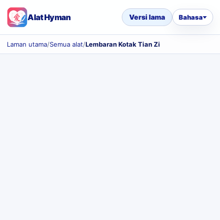
Alat Hyman
Versi lama
Bahasa
Laman utama
/
Semua alat
/
Lembaran Kotak Tian Zi