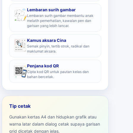
Lembaran surih gambar
Lembaran surih gambar membantu anak
melatih pemerhatian, kawalan pen dan
garisan yang lebih lancar.
Kamus aksara Cina
Semak pinyin, tertib strok, radikal dan
maklumat aksara.
Penjana kod QR
Cipta kod QR untuk pautan kelas dan
bahan bercetak.
Tip cetak
Gunakan kertas A4 dan hidupkan grafik atau
warna latar dalam dialog cetak supaya garisan
grid dicetak dengan jelas.