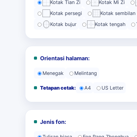
Kotak Tian Zi
Kotak Mi Zi
Kotak persegi
Kotak sembilan
Kotak bujur
Kotak tengah
Orientasi halaman:
Menegak
Melintang
Tetapan cetak:
A4
US Letter
Jenis fon:
Tulisan biasa
Fon Pang Zhonghua