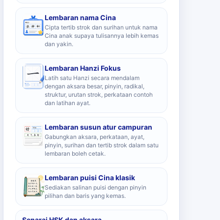
Lembaran nama Cina
Cipta tertib strok dan surihan untuk nama
Cina anak supaya tulisannya lebih kemas
dan yakin.
Lembaran Hanzi Fokus
Latih satu Hanzi secara mendalam
dengan aksara besar, pinyin, radikal,
struktur, urutan strok, perkataan contoh
dan latihan ayat.
Lembaran susun atur campuran
Gabungkan aksara, perkataan, ayat,
pinyin, surihan dan tertib strok dalam satu
lembaran boleh cetak.
Lembaran puisi Cina klasik
Sediakan salinan puisi dengan pinyin
pilihan dan baris yang kemas.
Senarai HSK dan aksara