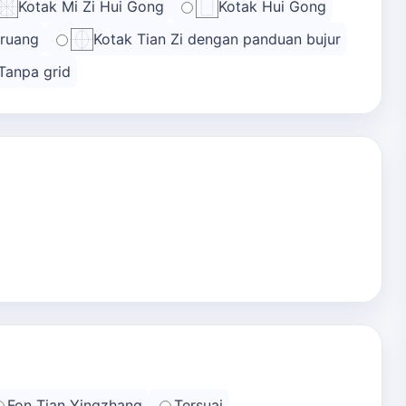
Kotak Mi Zi Hui Gong
Kotak Hui Gong
 ruang
Kotak Tian Zi dengan panduan bujur
Tanpa grid
Fon Tian Yingzhang
Tersuai