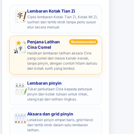
Lembaran Kotak Tian Zi
Cipta lembaran Kotak Tian Zi, Kotak Mi Zi,
surihan dan tertib strok tanpa perlu susun
atur secara manual.
Penjana Latihan
Recommended
Cina Comel
Hasilkan lembaran latihan aksara Cina
yang comel dan mesra kanak-kanak,
tanpa pinyin, dengan contoh hitam dahulu
dan kotak surih yang lembut.
Lembaran pinyin
Tukar perkataan Cina kepada petunjuk
pinyin dan kotak tulisan untuk imlak,
ulang kaji dan latihan ringkas.
Aksara dan grid pinyin
Letakkan pinyin empat baris, grid Hanzi
dan tertib strok dalam satu lembaran
latihan.