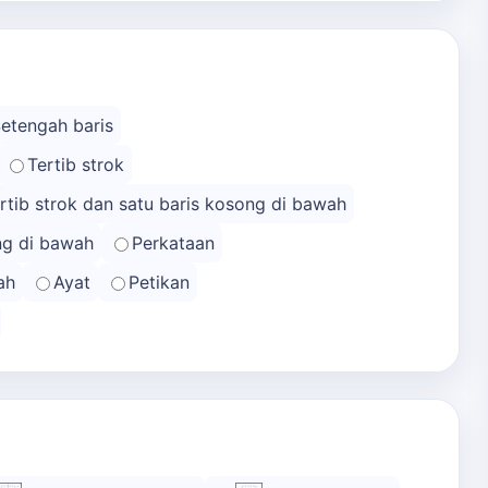
Setengah baris
Tertib strok
rtib strok dan satu baris kosong di bawah
ong di bawah
Perkataan
ah
Ayat
Petikan