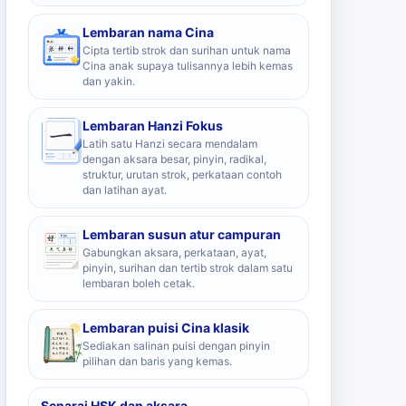
Lembaran nama Cina
Cipta tertib strok dan surihan untuk nama
Cina anak supaya tulisannya lebih kemas
dan yakin.
Lembaran Hanzi Fokus
Latih satu Hanzi secara mendalam
dengan aksara besar, pinyin, radikal,
struktur, urutan strok, perkataan contoh
dan latihan ayat.
Lembaran susun atur campuran
Gabungkan aksara, perkataan, ayat,
pinyin, surihan dan tertib strok dalam satu
lembaran boleh cetak.
Lembaran puisi Cina klasik
Sediakan salinan puisi dengan pinyin
pilihan dan baris yang kemas.
Senarai HSK dan aksara