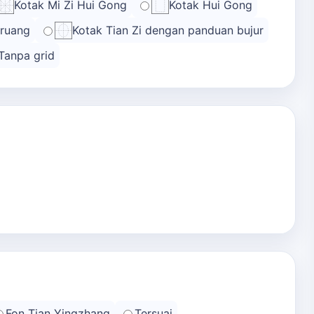
Kotak Mi Zi Hui Gong
Kotak Hui Gong
 ruang
Kotak Tian Zi dengan panduan bujur
Tanpa grid
Fon Tian Yingzhang
Tersuai