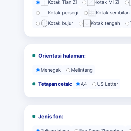
Kotak Tian Zi
Kotak Mi Zi
Kotak persegi
Kotak sembilan
Kotak bujur
Kotak tengah
Orientasi halaman:
Menegak
Melintang
Tetapan cetak:
A4
US Letter
Jenis fon:
Tulisan biasa
Fon Pang Zhonghua