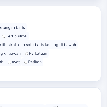
Setengah baris
Tertib strok
rtib strok dan satu baris kosong di bawah
ong di bawah
Perkataan
ah
Ayat
Petikan