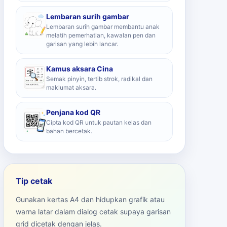
Lembaran surih gambar
Lembaran surih gambar membantu anak
melatih pemerhatian, kawalan pen dan
garisan yang lebih lancar.
Kamus aksara Cina
Semak pinyin, tertib strok, radikal dan
maklumat aksara.
Penjana kod QR
Cipta kod QR untuk pautan kelas dan
bahan bercetak.
Tip cetak
Gunakan kertas A4 dan hidupkan grafik atau
warna latar dalam dialog cetak supaya garisan
grid dicetak dengan jelas.