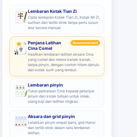
Lembaran Kotak Tian Zi
Cipta lembaran Kotak Tian Zi, Kotak Mi Zi,
surihan dan tertib strok tanpa perlu susun
atur secara manual.
Penjana Latihan
Recommended
Cina Comel
Hasilkan lembaran latihan aksara Cina
yang comel dan mesra kanak-kanak,
tanpa pinyin, dengan contoh hitam dahulu
dan kotak surih yang lembut.
Lembaran pinyin
Tukar perkataan Cina kepada petunjuk
pinyin dan kotak tulisan untuk imlak,
ulang kaji dan latihan ringkas.
Aksara dan grid pinyin
Letakkan pinyin empat baris, grid Hanzi
dan tertib strok dalam satu lembaran
latihan.