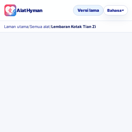
Alat Hyman
Versi lama
Bahasa
Laman utama
/
Semua alat
/
Lembaran Kotak Tian Zi