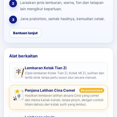
Laraskan jenis lembaran, warna, fon dan tetapan
2
lain mengikut keperluan.
Jana pratonton, semak hasilnya, kemudian cetak.
3
Bantuan lanjut
Alat berkaitan
Lembaran Kotak Tian Zi
Cipta lembaran Kotak Tian Zi, Kotak Mi Zi, surihan dan
tertib strok tanpa perlu susun atur secara manual.
Penjana Latihan Cina Comel
Recommended
Hasilkan lembaran latihan aksara Cina yang comel
dan mesra kanak-kanak, tanpa pinyin, dengan contoh
hitam dahulu dan kotak surih yang lembut.