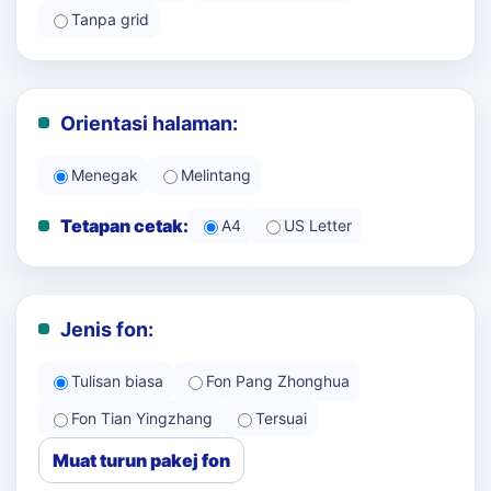
Tanpa grid
Orientasi halaman:
Menegak
Melintang
Tetapan cetak:
A4
US Letter
Jenis fon:
Tulisan biasa
Fon Pang Zhonghua
Fon Tian Yingzhang
Tersuai
Muat turun pakej fon