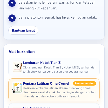
Laraskan jenis lembaran, warna, fon dan tetapan
2
lain mengikut keperluan.
Jana pratonton, semak hasilnya, kemudian cetak.
3
Bantuan lanjut
Alat berkaitan
Lembaran Kotak Tian Zi
Cipta lembaran Kotak Tian Zi, Kotak Mi Zi, surihan dan
tertib strok tanpa perlu susun atur secara manual.
Penjana Latihan Cina Comel
Recommended
Hasilkan lembaran latihan aksara Cina yang comel
dan mesra kanak-kanak, tanpa pinyin, dengan contoh
hitam dahulu dan kotak surih yang lembut.