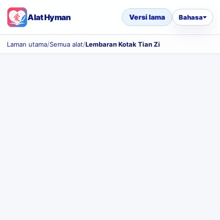
Alat Hyman
Versi lama
Bahasa
Laman utama
/
Semua alat
/
Lembaran Kotak Tian Zi