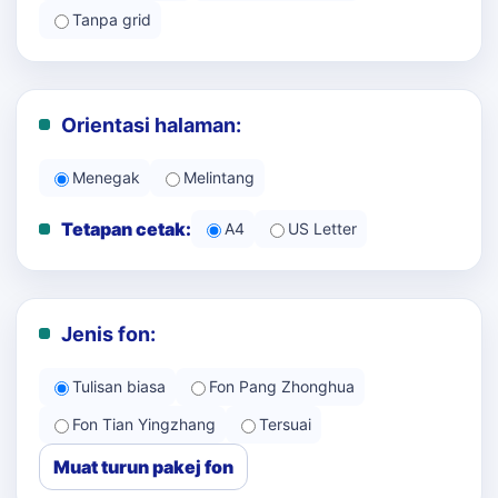
Tanpa grid
Orientasi halaman:
Menegak
Melintang
Tetapan cetak:
A4
US Letter
Jenis fon:
Tulisan biasa
Fon Pang Zhonghua
Fon Tian Yingzhang
Tersuai
Muat turun pakej fon