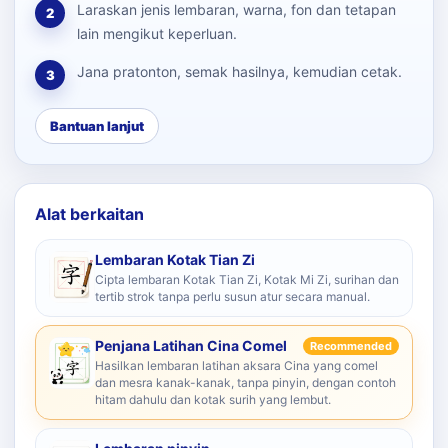
Laraskan jenis lembaran, warna, fon dan tetapan
2
lain mengikut keperluan.
Jana pratonton, semak hasilnya, kemudian cetak.
3
Bantuan lanjut
Alat berkaitan
Lembaran Kotak Tian Zi
Cipta lembaran Kotak Tian Zi, Kotak Mi Zi, surihan dan
tertib strok tanpa perlu susun atur secara manual.
Penjana Latihan Cina Comel
Recommended
Hasilkan lembaran latihan aksara Cina yang comel
dan mesra kanak-kanak, tanpa pinyin, dengan contoh
hitam dahulu dan kotak surih yang lembut.