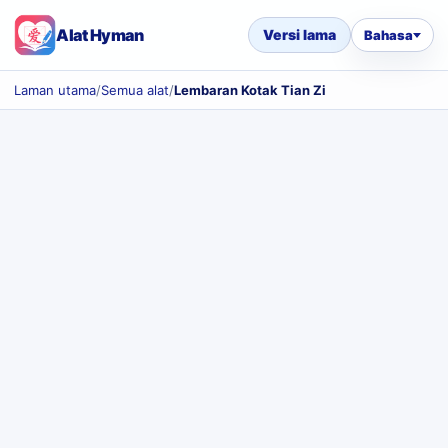
Alat Hyman
Versi lama
Bahasa
Laman utama
/
Semua alat
/
Lembaran Kotak Tian Zi