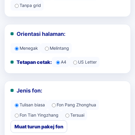
Tanpa grid
Orientasi halaman:
Menegak
Melintang
Tetapan cetak:
A4
US Letter
Jenis fon:
Tulisan biasa
Fon Pang Zhonghua
Fon Tian Yingzhang
Tersuai
Muat turun pakej fon