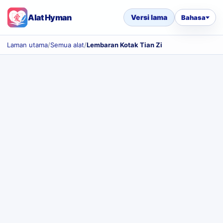
Alat Hyman
Versi lama
Bahasa
Laman utama
/
Semua alat
/
Lembaran Kotak Tian Zi