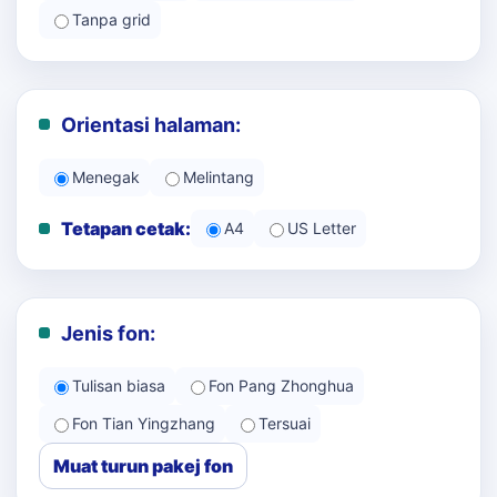
Tanpa grid
Orientasi halaman:
Menegak
Melintang
Tetapan cetak:
A4
US Letter
Jenis fon:
Tulisan biasa
Fon Pang Zhonghua
Fon Tian Yingzhang
Tersuai
Muat turun pakej fon