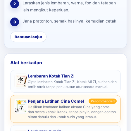
Laraskan jenis lembaran, warna, fon dan tetapan
2
lain mengikut keperluan.
Jana pratonton, semak hasilnya, kemudian cetak.
3
Bantuan lanjut
Alat berkaitan
Lembaran Kotak Tian Zi
Cipta lembaran Kotak Tian Zi, Kotak Mi Zi, surihan dan
tertib strok tanpa perlu susun atur secara manual.
Penjana Latihan Cina Comel
Recommended
Hasilkan lembaran latihan aksara Cina yang comel
dan mesra kanak-kanak, tanpa pinyin, dengan contoh
hitam dahulu dan kotak surih yang lembut.