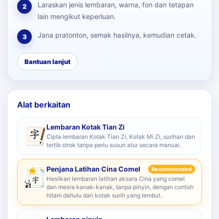
Laraskan jenis lembaran, warna, fon dan tetapan
2
lain mengikut keperluan.
Jana pratonton, semak hasilnya, kemudian cetak.
3
Bantuan lanjut
Alat berkaitan
Lembaran Kotak Tian Zi
Cipta lembaran Kotak Tian Zi, Kotak Mi Zi, surihan dan
tertib strok tanpa perlu susun atur secara manual.
Penjana Latihan Cina Comel
Recommended
Hasilkan lembaran latihan aksara Cina yang comel
dan mesra kanak-kanak, tanpa pinyin, dengan contoh
hitam dahulu dan kotak surih yang lembut.