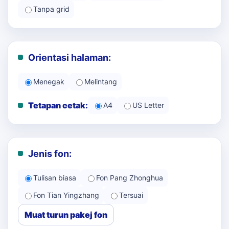
Tanpa grid
Orientasi halaman:
Menegak
Melintang
Tetapan cetak:
A4
US Letter
Jenis fon:
Tulisan biasa
Fon Pang Zhonghua
Fon Tian Yingzhang
Tersuai
Muat turun pakej fon