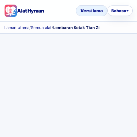
Alat Hyman
Versi lama
Bahasa
Laman utama
/
Semua alat
/
Lembaran Kotak Tian Zi