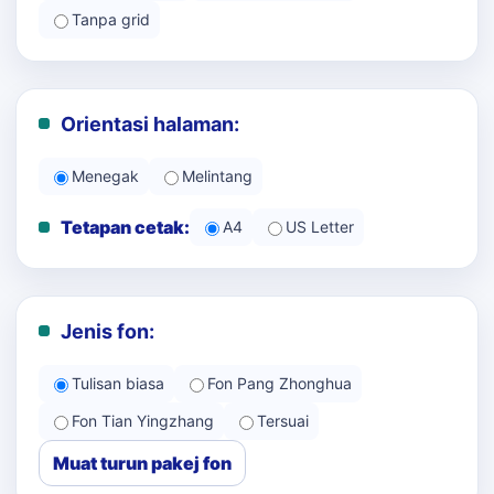
Tanpa grid
Orientasi halaman:
Menegak
Melintang
Tetapan cetak:
A4
US Letter
Jenis fon:
Tulisan biasa
Fon Pang Zhonghua
Fon Tian Yingzhang
Tersuai
Muat turun pakej fon