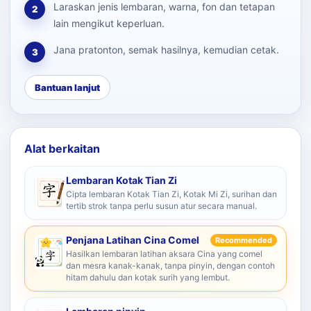
Laraskan jenis lembaran, warna, fon dan tetapan
2
lain mengikut keperluan.
Jana pratonton, semak hasilnya, kemudian cetak.
3
Bantuan lanjut
Alat berkaitan
Lembaran Kotak Tian Zi
Cipta lembaran Kotak Tian Zi, Kotak Mi Zi, surihan dan
tertib strok tanpa perlu susun atur secara manual.
Penjana Latihan Cina Comel
Recommended
Hasilkan lembaran latihan aksara Cina yang comel
dan mesra kanak-kanak, tanpa pinyin, dengan contoh
hitam dahulu dan kotak surih yang lembut.