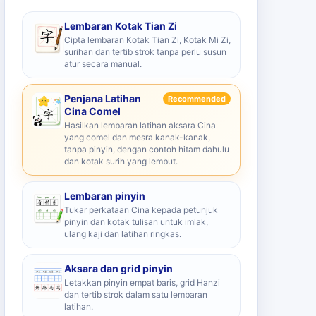
Lembaran Kotak Tian Zi
Cipta lembaran Kotak Tian Zi, Kotak Mi Zi,
surihan dan tertib strok tanpa perlu susun
atur secara manual.
Penjana Latihan
Recommended
Cina Comel
Hasilkan lembaran latihan aksara Cina
yang comel dan mesra kanak-kanak,
tanpa pinyin, dengan contoh hitam dahulu
dan kotak surih yang lembut.
Lembaran pinyin
Tukar perkataan Cina kepada petunjuk
pinyin dan kotak tulisan untuk imlak,
ulang kaji dan latihan ringkas.
Aksara dan grid pinyin
Letakkan pinyin empat baris, grid Hanzi
dan tertib strok dalam satu lembaran
latihan.