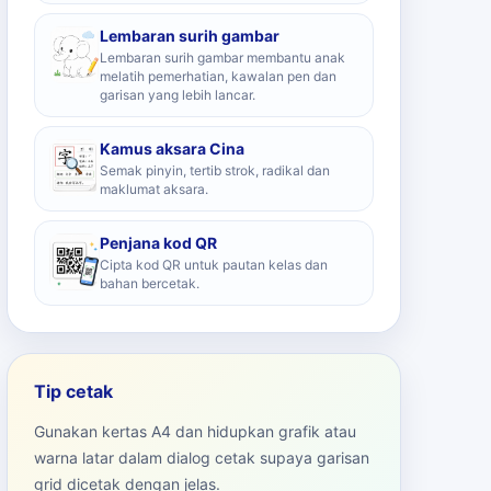
Lembaran surih gambar
Lembaran surih gambar membantu anak
melatih pemerhatian, kawalan pen dan
garisan yang lebih lancar.
Kamus aksara Cina
Semak pinyin, tertib strok, radikal dan
maklumat aksara.
Penjana kod QR
Cipta kod QR untuk pautan kelas dan
bahan bercetak.
Tip cetak
Gunakan kertas A4 dan hidupkan grafik atau
warna latar dalam dialog cetak supaya garisan
grid dicetak dengan jelas.