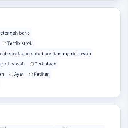
Setengah baris
Tertib strok
rtib strok dan satu baris kosong di bawah
ong di bawah
Perkataan
ah
Ayat
Petikan