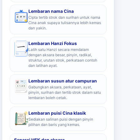
Lembaran nama Cina
Cipta tertib strok dan surihan untuk nama
Cina anak supaya tulisannya lebih kemas
dan yakin.
Lembaran Hanzi Fokus
Latih satu Hanzi secara mendalam
dengan aksara besar, pinyin, radikal,
struktur, urutan strok, perkataan contoh
dan latihan ayat.
Lembaran susun atur campuran
Gabungkan aksara, perkataan, ayat,
pinyin, surihan dan tertib strok dalam satu
lembaran boleh cetak.
Lembaran puisi Cina klasik
Sediakan salinan puisi dengan pinyin
pilihan dan baris yang kemas.
Senarai HSK dan aksara