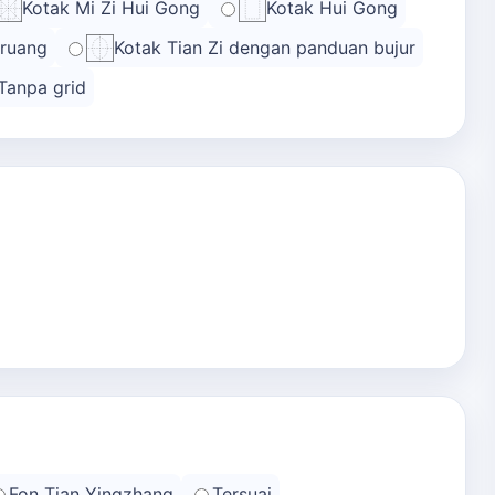
Kotak Mi Zi Hui Gong
Kotak Hui Gong
 ruang
Kotak Tian Zi dengan panduan bujur
Tanpa grid
Fon Tian Yingzhang
Tersuai