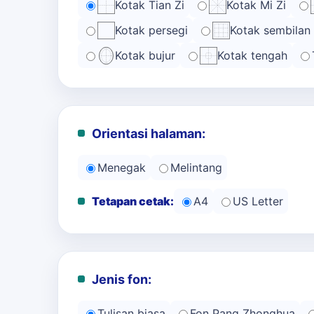
Kotak Tian Zi
Kotak Mi Zi
Kotak persegi
Kotak sembilan
Kotak bujur
Kotak tengah
Orientasi halaman:
Menegak
Melintang
Tetapan cetak:
A4
US Letter
Jenis fon:
Tulisan biasa
Fon Pang Zhonghua