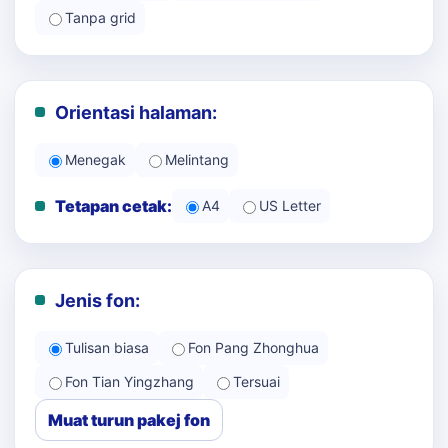
Tanpa grid
Orientasi halaman:
Menegak
Melintang
Tetapan cetak:
A4
US Letter
Jenis fon:
Tulisan biasa
Fon Pang Zhonghua
Fon Tian Yingzhang
Tersuai
Muat turun pakej fon