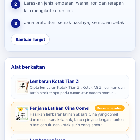
Laraskan jenis lembaran, warna, fon dan tetapan
2
lain mengikut keperluan.
Jana pratonton, semak hasilnya, kemudian cetak.
3
Bantuan lanjut
Alat berkaitan
Lembaran Kotak Tian Zi
Cipta lembaran Kotak Tian Zi, Kotak Mi Zi, surihan dan
tertib strok tanpa perlu susun atur secara manual.
Penjana Latihan Cina Comel
Recommended
Hasilkan lembaran latihan aksara Cina yang comel
dan mesra kanak-kanak, tanpa pinyin, dengan contoh
hitam dahulu dan kotak surih yang lembut.