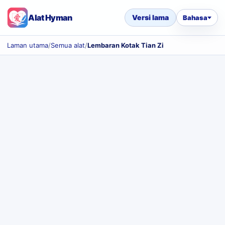
Alat Hyman
Versi lama
Bahasa
Laman utama
/
Semua alat
/
Lembaran Kotak Tian Zi