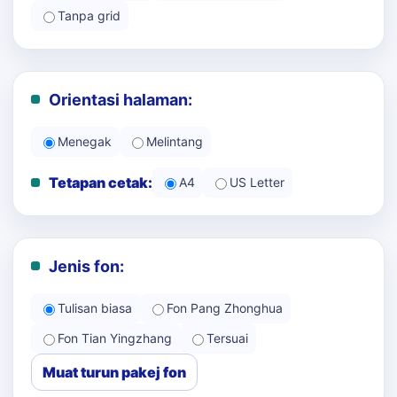
Tanpa grid
Orientasi halaman:
Menegak
Melintang
Tetapan cetak:
A4
US Letter
Jenis fon:
Tulisan biasa
Fon Pang Zhonghua
Fon Tian Yingzhang
Tersuai
Muat turun pakej fon