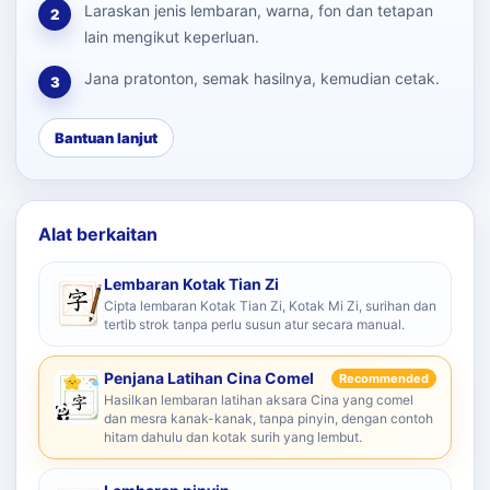
Laraskan jenis lembaran, warna, fon dan tetapan
2
lain mengikut keperluan.
Jana pratonton, semak hasilnya, kemudian cetak.
3
Bantuan lanjut
Alat berkaitan
Lembaran Kotak Tian Zi
Cipta lembaran Kotak Tian Zi, Kotak Mi Zi, surihan dan
tertib strok tanpa perlu susun atur secara manual.
Penjana Latihan Cina Comel
Recommended
Hasilkan lembaran latihan aksara Cina yang comel
dan mesra kanak-kanak, tanpa pinyin, dengan contoh
hitam dahulu dan kotak surih yang lembut.