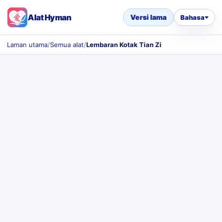
Alat Hyman
Versi lama
Bahasa
Laman utama
/
Semua alat
/
Lembaran Kotak Tian Zi