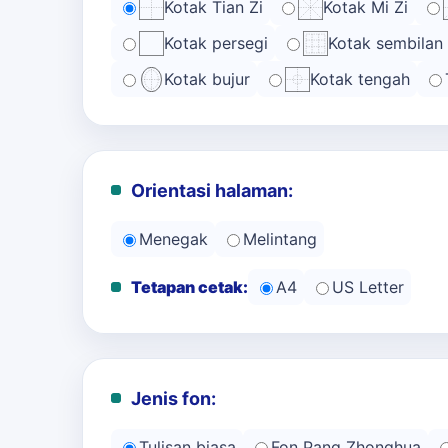
Kotak Tian Zi
Kotak Mi Zi
Kotak persegi
Kotak sembilan
Kotak bujur
Kotak tengah
Orientasi halaman:
Menegak
Melintang
Tetapan cetak:
A4
US Letter
Jenis fon:
Tulisan biasa
Fon Pang Zhonghua