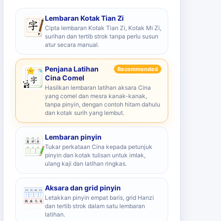
Lembaran Kotak Tian Zi
Cipta lembaran Kotak Tian Zi, Kotak Mi Zi,
surihan dan tertib strok tanpa perlu susun
atur secara manual.
Penjana Latihan
Recommended
Cina Comel
Hasilkan lembaran latihan aksara Cina
yang comel dan mesra kanak-kanak,
tanpa pinyin, dengan contoh hitam dahulu
dan kotak surih yang lembut.
Lembaran pinyin
Tukar perkataan Cina kepada petunjuk
pinyin dan kotak tulisan untuk imlak,
ulang kaji dan latihan ringkas.
Aksara dan grid pinyin
Letakkan pinyin empat baris, grid Hanzi
dan tertib strok dalam satu lembaran
latihan.