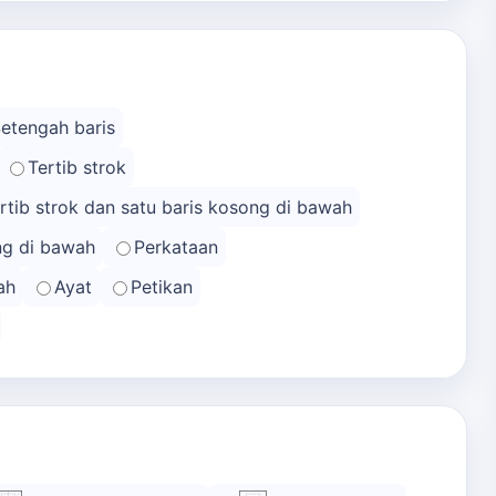
Setengah baris
Tertib strok
rtib strok dan satu baris kosong di bawah
ong di bawah
Perkataan
ah
Ayat
Petikan