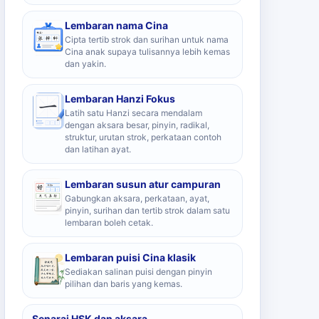
Lembaran nama Cina
Cipta tertib strok dan surihan untuk nama
Cina anak supaya tulisannya lebih kemas
dan yakin.
Lembaran Hanzi Fokus
Latih satu Hanzi secara mendalam
dengan aksara besar, pinyin, radikal,
struktur, urutan strok, perkataan contoh
dan latihan ayat.
Lembaran susun atur campuran
Gabungkan aksara, perkataan, ayat,
pinyin, surihan dan tertib strok dalam satu
lembaran boleh cetak.
Lembaran puisi Cina klasik
Sediakan salinan puisi dengan pinyin
pilihan dan baris yang kemas.
Senarai HSK dan aksara