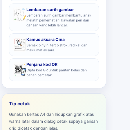
Lembaran surih gambar
Lembaran surih gambar membantu anak
melatih pemerhatian, kawalan pen dan
garisan yang lebih lancar.
Kamus aksara Cina
Semak pinyin, tertib strok, radikal dan
maklumat aksara.
Penjana kod QR
Cipta kod QR untuk pautan kelas dan
bahan bercetak.
Tip cetak
Gunakan kertas A4 dan hidupkan grafik atau
warna latar dalam dialog cetak supaya garisan
grid dicetak dengan jelas.