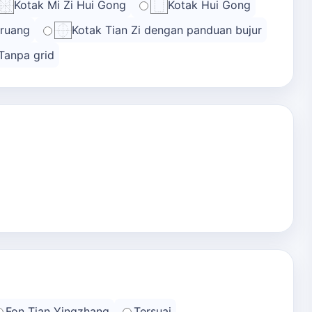
Kotak Mi Zi Hui Gong
Kotak Hui Gong
 ruang
Kotak Tian Zi dengan panduan bujur
Tanpa grid
Fon Tian Yingzhang
Tersuai