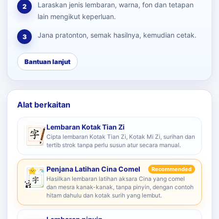
Laraskan jenis lembaran, warna, fon dan tetapan
2
lain mengikut keperluan.
Jana pratonton, semak hasilnya, kemudian cetak.
3
Bantuan lanjut
Alat berkaitan
Lembaran Kotak Tian Zi
Cipta lembaran Kotak Tian Zi, Kotak Mi Zi, surihan dan
tertib strok tanpa perlu susun atur secara manual.
Penjana Latihan Cina Comel
Recommended
Hasilkan lembaran latihan aksara Cina yang comel
dan mesra kanak-kanak, tanpa pinyin, dengan contoh
hitam dahulu dan kotak surih yang lembut.