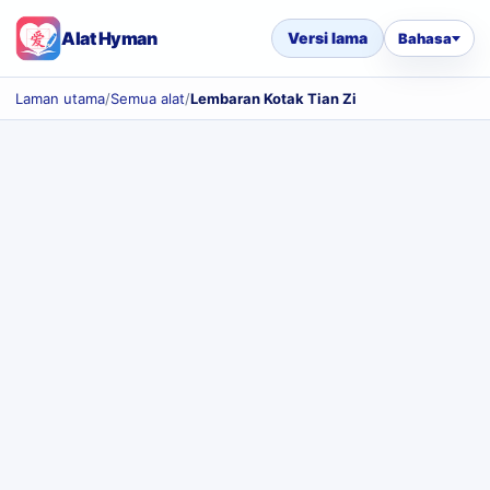
Alat Hyman
Versi lama
Bahasa
Laman utama
/
Semua alat
/
Lembaran Kotak Tian Zi