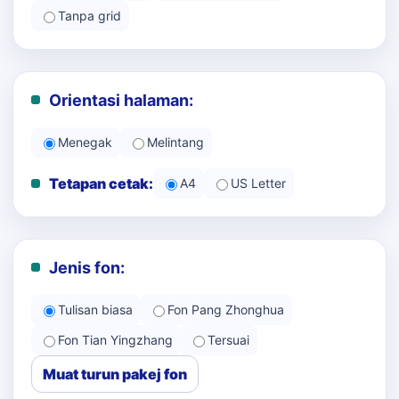
Tanpa grid
Orientasi halaman:
Menegak
Melintang
Tetapan cetak:
A4
US Letter
Jenis fon:
Tulisan biasa
Fon Pang Zhonghua
Fon Tian Yingzhang
Tersuai
Muat turun pakej fon