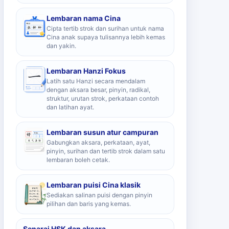
Lembaran nama Cina
Cipta tertib strok dan surihan untuk nama
Cina anak supaya tulisannya lebih kemas
dan yakin.
Lembaran Hanzi Fokus
Latih satu Hanzi secara mendalam
dengan aksara besar, pinyin, radikal,
struktur, urutan strok, perkataan contoh
dan latihan ayat.
Lembaran susun atur campuran
Gabungkan aksara, perkataan, ayat,
pinyin, surihan dan tertib strok dalam satu
lembaran boleh cetak.
Lembaran puisi Cina klasik
Sediakan salinan puisi dengan pinyin
pilihan dan baris yang kemas.
Senarai HSK dan aksara