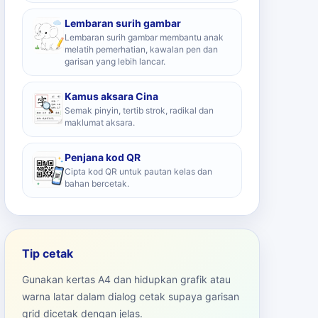
Lembaran surih gambar
Lembaran surih gambar membantu anak
melatih pemerhatian, kawalan pen dan
garisan yang lebih lancar.
Kamus aksara Cina
Semak pinyin, tertib strok, radikal dan
maklumat aksara.
Penjana kod QR
Cipta kod QR untuk pautan kelas dan
bahan bercetak.
Tip cetak
Gunakan kertas A4 dan hidupkan grafik atau
warna latar dalam dialog cetak supaya garisan
grid dicetak dengan jelas.