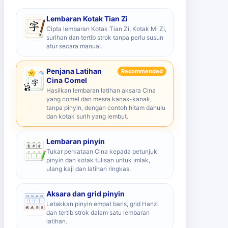
Lembaran Kotak Tian Zi
Cipta lembaran Kotak Tian Zi, Kotak Mi Zi,
surihan dan tertib strok tanpa perlu susun
atur secara manual.
Penjana Latihan
Recommended
Cina Comel
Hasilkan lembaran latihan aksara Cina
yang comel dan mesra kanak-kanak,
tanpa pinyin, dengan contoh hitam dahulu
dan kotak surih yang lembut.
Lembaran pinyin
Tukar perkataan Cina kepada petunjuk
pinyin dan kotak tulisan untuk imlak,
ulang kaji dan latihan ringkas.
Aksara dan grid pinyin
Letakkan pinyin empat baris, grid Hanzi
dan tertib strok dalam satu lembaran
latihan.