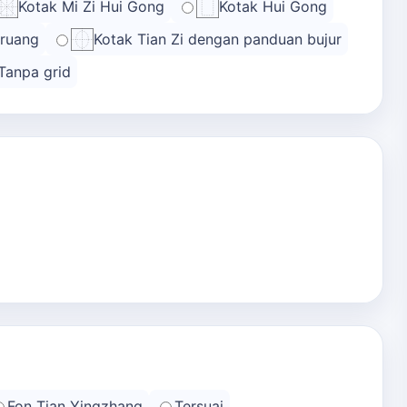
Kotak Mi Zi Hui Gong
Kotak Hui Gong
 ruang
Kotak Tian Zi dengan panduan bujur
Tanpa grid
Fon Tian Yingzhang
Tersuai