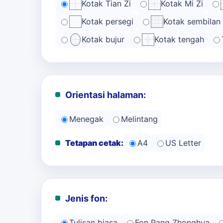
Kotak Tian Zi
Kotak Mi Zi
Kotak persegi
Kotak sembilan
Kotak bujur
Kotak tengah
Orientasi halaman:
Menegak
Melintang
Tetapan cetak:
A4
US Letter
Jenis fon:
Tulisan biasa
Fon Pang Zhonghua