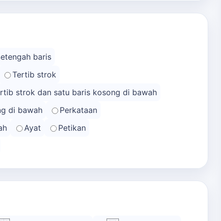
Setengah baris
Tertib strok
rtib strok dan satu baris kosong di bawah
ong di bawah
Perkataan
ah
Ayat
Petikan