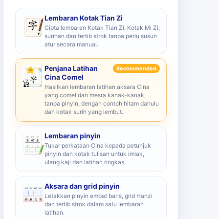
Lembaran Kotak Tian Zi
Cipta lembaran Kotak Tian Zi, Kotak Mi Zi,
surihan dan tertib strok tanpa perlu susun
atur secara manual.
Penjana Latihan
Recommended
Cina Comel
Hasilkan lembaran latihan aksara Cina
yang comel dan mesra kanak-kanak,
tanpa pinyin, dengan contoh hitam dahulu
dan kotak surih yang lembut.
Lembaran pinyin
Tukar perkataan Cina kepada petunjuk
pinyin dan kotak tulisan untuk imlak,
ulang kaji dan latihan ringkas.
Aksara dan grid pinyin
Letakkan pinyin empat baris, grid Hanzi
dan tertib strok dalam satu lembaran
latihan.