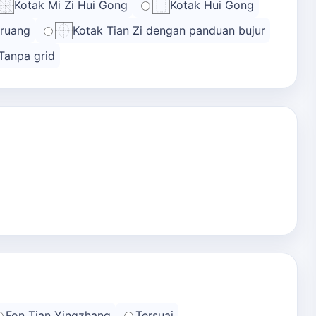
Kotak Mi Zi Hui Gong
Kotak Hui Gong
 ruang
Kotak Tian Zi dengan panduan bujur
Tanpa grid
Fon Tian Yingzhang
Tersuai