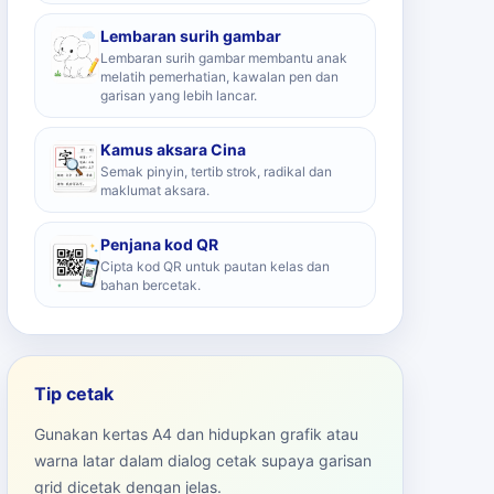
Lembaran surih gambar
Lembaran surih gambar membantu anak
melatih pemerhatian, kawalan pen dan
garisan yang lebih lancar.
Kamus aksara Cina
Semak pinyin, tertib strok, radikal dan
maklumat aksara.
Penjana kod QR
Cipta kod QR untuk pautan kelas dan
bahan bercetak.
Tip cetak
Gunakan kertas A4 dan hidupkan grafik atau
warna latar dalam dialog cetak supaya garisan
grid dicetak dengan jelas.