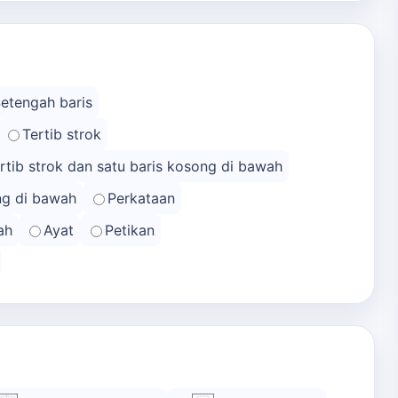
Setengah baris
Tertib strok
rtib strok dan satu baris kosong di bawah
ong di bawah
Perkataan
ah
Ayat
Petikan