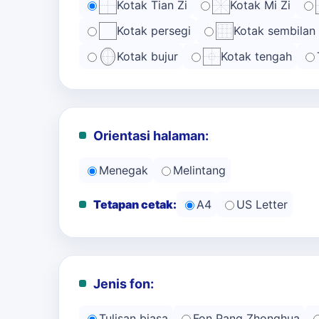
Kotak Tian Zi
Kotak Mi Zi
Kotak persegi
Kotak sembilan
Kotak bujur
Kotak tengah
Orientasi halaman:
Menegak
Melintang
Tetapan cetak:
A4
US Letter
Jenis fon:
Tulisan biasa
Fon Pang Zhonghua