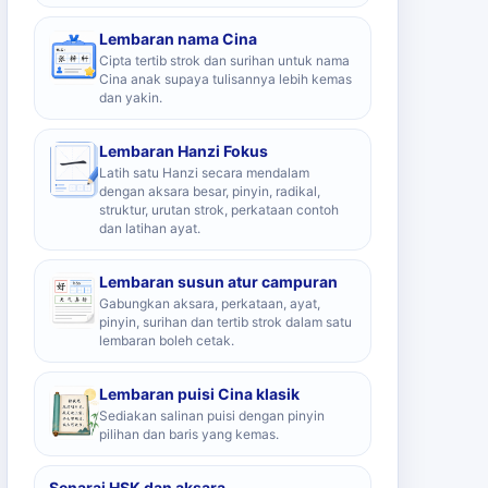
Lembaran nama Cina
Cipta tertib strok dan surihan untuk nama
Cina anak supaya tulisannya lebih kemas
dan yakin.
Lembaran Hanzi Fokus
Latih satu Hanzi secara mendalam
dengan aksara besar, pinyin, radikal,
struktur, urutan strok, perkataan contoh
dan latihan ayat.
Lembaran susun atur campuran
Gabungkan aksara, perkataan, ayat,
pinyin, surihan dan tertib strok dalam satu
lembaran boleh cetak.
Lembaran puisi Cina klasik
Sediakan salinan puisi dengan pinyin
pilihan dan baris yang kemas.
Senarai HSK dan aksara