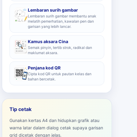
Lembaran surih gambar
Lembaran surih gambar membantu anak
melatih pemerhatian, kawalan pen dan
garisan yang lebih lancar.
Kamus aksara Cina
Semak pinyin, tertib strok, radikal dan
maklumat aksara.
Penjana kod QR
Cipta kod QR untuk pautan kelas dan
bahan bercetak.
Tip cetak
Gunakan kertas A4 dan hidupkan grafik atau
warna latar dalam dialog cetak supaya garisan
grid dicetak dengan jelas.