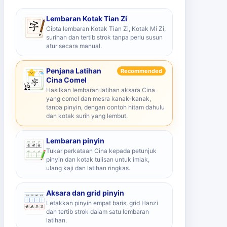
Lembaran Kotak Tian Zi
Cipta lembaran Kotak Tian Zi, Kotak Mi Zi,
surihan dan tertib strok tanpa perlu susun
atur secara manual.
Penjana Latihan
Recommended
Cina Comel
Hasilkan lembaran latihan aksara Cina
yang comel dan mesra kanak-kanak,
tanpa pinyin, dengan contoh hitam dahulu
dan kotak surih yang lembut.
Lembaran pinyin
Tukar perkataan Cina kepada petunjuk
pinyin dan kotak tulisan untuk imlak,
ulang kaji dan latihan ringkas.
Aksara dan grid pinyin
Letakkan pinyin empat baris, grid Hanzi
dan tertib strok dalam satu lembaran
latihan.