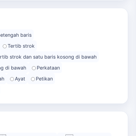
Setengah baris
Tertib strok
rtib strok dan satu baris kosong di bawah
ong di bawah
Perkataan
ah
Ayat
Petikan