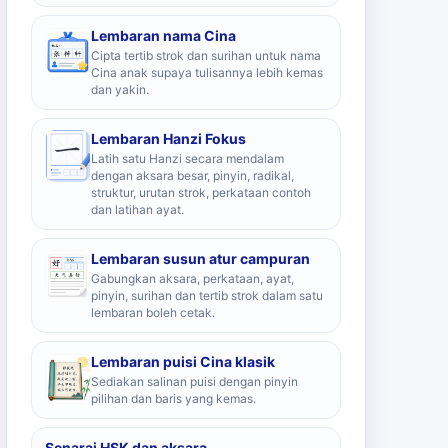
Lembaran nama Cina
Cipta tertib strok dan surihan untuk nama
Cina anak supaya tulisannya lebih kemas
dan yakin.
Lembaran Hanzi Fokus
Latih satu Hanzi secara mendalam
dengan aksara besar, pinyin, radikal,
struktur, urutan strok, perkataan contoh
dan latihan ayat.
Lembaran susun atur campuran
Gabungkan aksara, perkataan, ayat,
pinyin, surihan dan tertib strok dalam satu
lembaran boleh cetak.
Lembaran puisi Cina klasik
Sediakan salinan puisi dengan pinyin
pilihan dan baris yang kemas.
Senarai HSK dan aksara