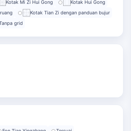
Kotak Mi Zi Hui Gong
Kotak Hui Gong
 ruang
Kotak Tian Zi dengan panduan bujur
Tanpa grid
Fon Tian Yingzhang
Tersuai