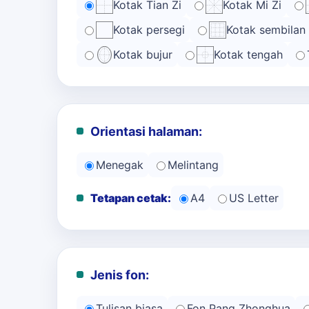
Kotak Tian Zi
Kotak Mi Zi
Kotak persegi
Kotak sembilan
Kotak bujur
Kotak tengah
Orientasi halaman:
Menegak
Melintang
Tetapan cetak:
A4
US Letter
Jenis fon:
Tulisan biasa
Fon Pang Zhonghua