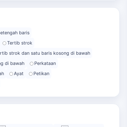
Setengah baris
Tertib strok
rtib strok dan satu baris kosong di bawah
ong di bawah
Perkataan
ah
Ayat
Petikan