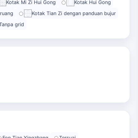
Kotak Mi Zi Hui Gong
Kotak Hui Gong
 ruang
Kotak Tian Zi dengan panduan bujur
Tanpa grid
Fon Tian Yingzhang
Tersuai