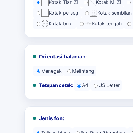
Kotak Tian Zi
Kotak Mi Zi
Kotak persegi
Kotak sembilan
Kotak bujur
Kotak tengah
Orientasi halaman:
Menegak
Melintang
Tetapan cetak:
A4
US Letter
Jenis fon:
Tulisan biasa
Fon Pang Zhonghua