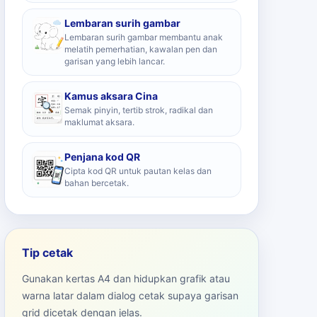
Lembaran surih gambar
Lembaran surih gambar membantu anak
melatih pemerhatian, kawalan pen dan
garisan yang lebih lancar.
Kamus aksara Cina
Semak pinyin, tertib strok, radikal dan
maklumat aksara.
Penjana kod QR
Cipta kod QR untuk pautan kelas dan
bahan bercetak.
Tip cetak
Gunakan kertas A4 dan hidupkan grafik atau
warna latar dalam dialog cetak supaya garisan
grid dicetak dengan jelas.