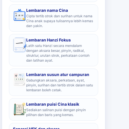
Lembaran nama Cina
Cipta tertib strok dan surihan untuk nama
Cina anak supaya tulisannya lebih kemas
dan yakin.
Lembaran Hanzi Fokus
Latih satu Hanzi secara mendalam
dengan aksara besar, pinyin, radikal,
struktur, urutan strok, perkataan contoh
dan latihan ayat.
Lembaran susun atur campuran
Gabungkan aksara, perkataan, ayat,
pinyin, surihan dan tertib strok dalam satu
lembaran boleh cetak.
Lembaran puisi Cina klasik
Sediakan salinan puisi dengan pinyin
pilihan dan baris yang kemas.
Senarai HSK dan aksara