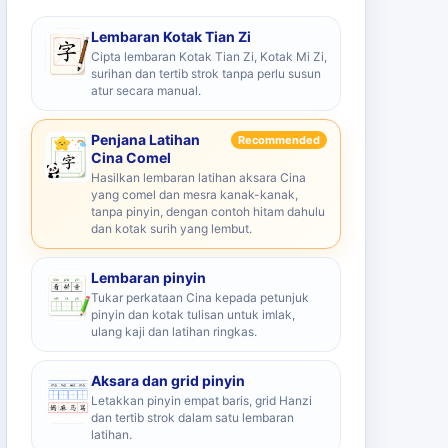
Lembaran Kotak Tian Zi
Cipta lembaran Kotak Tian Zi, Kotak Mi Zi,
surihan dan tertib strok tanpa perlu susun
atur secara manual.
Penjana Latihan
Recommended
Cina Comel
Hasilkan lembaran latihan aksara Cina
yang comel dan mesra kanak-kanak,
tanpa pinyin, dengan contoh hitam dahulu
dan kotak surih yang lembut.
Lembaran pinyin
Tukar perkataan Cina kepada petunjuk
pinyin dan kotak tulisan untuk imlak,
ulang kaji dan latihan ringkas.
Aksara dan grid pinyin
Letakkan pinyin empat baris, grid Hanzi
dan tertib strok dalam satu lembaran
latihan.