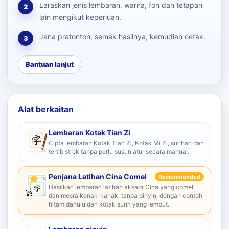
Laraskan jenis lembaran, warna, fon dan tetapan
2
lain mengikut keperluan.
Jana pratonton, semak hasilnya, kemudian cetak.
3
Bantuan lanjut
Alat berkaitan
Lembaran Kotak Tian Zi
Cipta lembaran Kotak Tian Zi, Kotak Mi Zi, surihan dan
tertib strok tanpa perlu susun atur secara manual.
Penjana Latihan Cina Comel
Recommended
Hasilkan lembaran latihan aksara Cina yang comel
dan mesra kanak-kanak, tanpa pinyin, dengan contoh
hitam dahulu dan kotak surih yang lembut.