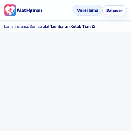
Alat Hyman
Versi lama
Bahasa
Laman utama
/
Semua alat
/
Lembaran Kotak Tian Zi