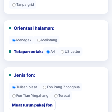
Tanpa grid
Orientasi halaman:
Menegak
Melintang
Tetapan cetak:
A4
US Letter
Jenis fon:
Tulisan biasa
Fon Pang Zhonghua
Fon Tian Yingzhang
Tersuai
Muat turun pakej fon