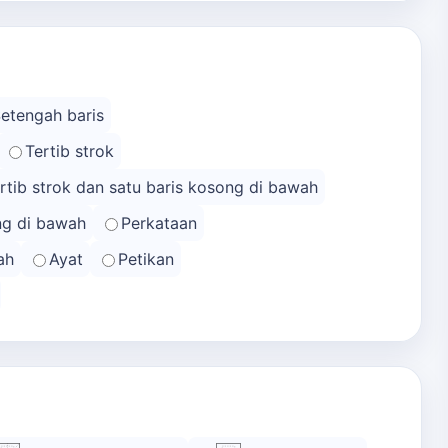
Setengah baris
Tertib strok
rtib strok dan satu baris kosong di bawah
ong di bawah
Perkataan
ah
Ayat
Petikan