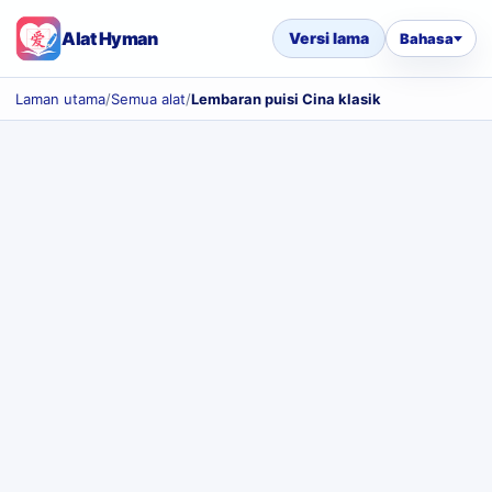
Alat Hyman
Versi lama
Bahasa
Laman utama
/
Semua alat
/
Lembaran puisi Cina klasik