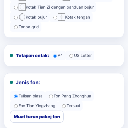
Kotak Tian Zi dengan panduan bujur
Kotak bujur
Kotak tengah
Tanpa grid
Tetapan cetak:
A4
US Letter
Jenis fon:
Tulisan biasa
Fon Pang Zhonghua
Fon Tian Yingzhang
Tersuai
Muat turun pakej fon