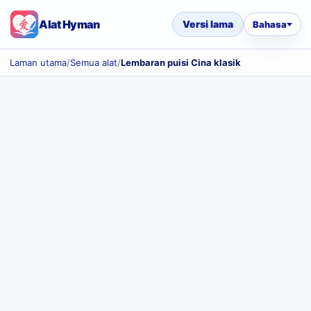
Alat Hyman
Versi lama
Bahasa
Laman utama
/
Semua alat
/
Lembaran puisi Cina klasik