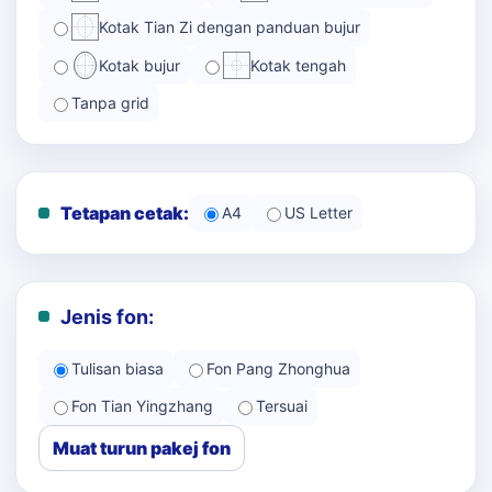
Kotak Tian Zi dengan panduan bujur
Kotak bujur
Kotak tengah
Tanpa grid
Tetapan cetak:
A4
US Letter
Jenis fon:
Tulisan biasa
Fon Pang Zhonghua
Fon Tian Yingzhang
Tersuai
Muat turun pakej fon