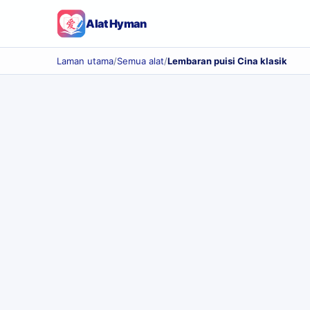
Alat Hyman
Laman utama
/
Semua alat
/
Lembaran puisi Cina klasik