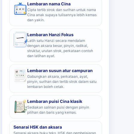
Lembaran nama Cina
Cipta tertib strok dan surihan untuk nama
Cina anak supaya tulisannya lebih kemas
dan yakin.
Lembaran Hanzi Fokus
Latih satu Hanzi secara mendalam
dengan aksara besar, pinyin, radikal,
struktur, urutan strok, perkataan contoh
dan latihan ayat.
Lembaran susun atur campuran
Gabungkan aksara, perkataan, ayat,
pinyin, surihan dan tertib strok dalam satu
lembaran boleh cetak.
Lembaran puisi Cina klasik
Sediakan salinan puisi dengan pinyin
pilihan dan baris yang kemas.
Senarai HSK dan aksara
Senarai aksara buku teks, HSK dan pembelajaran