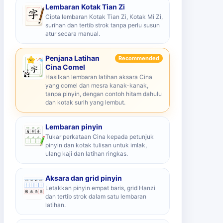
Lembaran Kotak Tian Zi
Cipta lembaran Kotak Tian Zi, Kotak Mi Zi,
surihan dan tertib strok tanpa perlu susun
atur secara manual.
Penjana Latihan
Recommended
Cina Comel
Hasilkan lembaran latihan aksara Cina
yang comel dan mesra kanak-kanak,
tanpa pinyin, dengan contoh hitam dahulu
dan kotak surih yang lembut.
Lembaran pinyin
Tukar perkataan Cina kepada petunjuk
pinyin dan kotak tulisan untuk imlak,
ulang kaji dan latihan ringkas.
Aksara dan grid pinyin
Letakkan pinyin empat baris, grid Hanzi
dan tertib strok dalam satu lembaran
latihan.