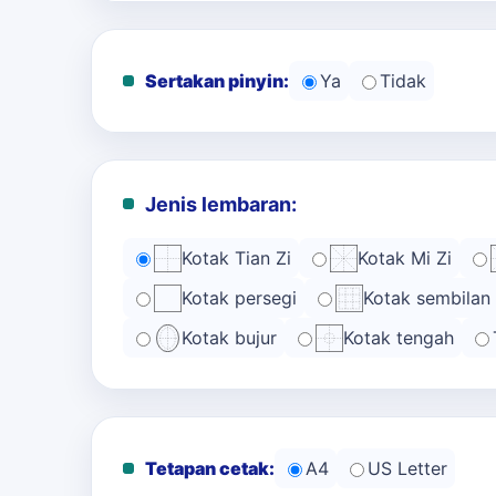
Sertakan pinyin:
Ya
Tidak
Jenis lembaran:
Kotak Tian Zi
Kotak Mi Zi
Kotak persegi
Kotak sembilan
Kotak bujur
Kotak tengah
Tetapan cetak:
A4
US Letter