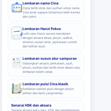
Lembaran nama Cina
Cipta tertib strok dan surihan untuk nama
Cina anak supaya tulisannya lebih kemas
dan yakin.
Lembaran Hanzi Fokus
Latih satu Hanzi secara mendalam
dengan aksara besar, pinyin, radikal,
struktur, urutan strok, perkataan contoh
dan latihan ayat.
Lembaran susun atur campuran
Gabungkan aksara, perkataan, ayat,
pinyin, surihan dan tertib strok dalam satu
lembaran boleh cetak.
Lembaran puisi Cina klasik
Sediakan salinan puisi dengan pinyin
pilihan dan baris yang kemas.
Senarai HSK dan aksara
Senarai aksara buku teks, HSK dan pembelajaran