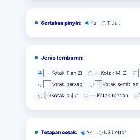
Sertakan pinyin:
Ya
Tidak
Jenis lembaran:
Kotak Tian Zi
Kotak Mi Zi
Kotak persegi
Kotak sembilan
Kotak bujur
Kotak tengah
Tetapan cetak:
A4
US Letter