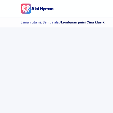
Alat Hyman
Laman utama
/
Semua alat
/
Lembaran puisi Cina klasik