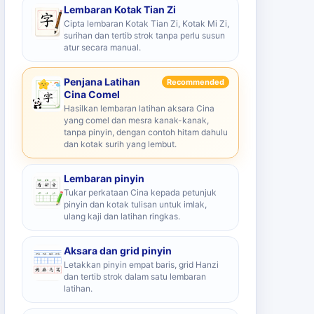
Lembaran Kotak Tian Zi
Cipta lembaran Kotak Tian Zi, Kotak Mi Zi,
surihan dan tertib strok tanpa perlu susun
atur secara manual.
Penjana Latihan
Recommended
Cina Comel
Hasilkan lembaran latihan aksara Cina
yang comel dan mesra kanak-kanak,
tanpa pinyin, dengan contoh hitam dahulu
dan kotak surih yang lembut.
Lembaran pinyin
Tukar perkataan Cina kepada petunjuk
pinyin dan kotak tulisan untuk imlak,
ulang kaji dan latihan ringkas.
Aksara dan grid pinyin
Letakkan pinyin empat baris, grid Hanzi
dan tertib strok dalam satu lembaran
latihan.