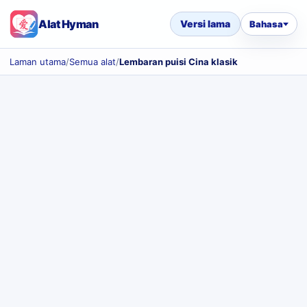
Alat Hyman
Versi lama
Bahasa
Laman utama
/
Semua alat
/
Lembaran puisi Cina klasik