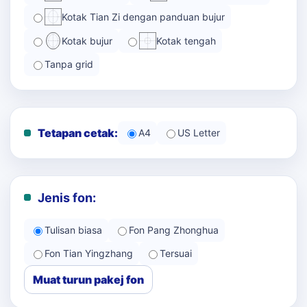
Kotak Tian Zi dengan panduan bujur
Kotak bujur
Kotak tengah
Tanpa grid
Tetapan cetak:
A4
US Letter
Jenis fon:
Tulisan biasa
Fon Pang Zhonghua
Fon Tian Yingzhang
Tersuai
Muat turun pakej fon