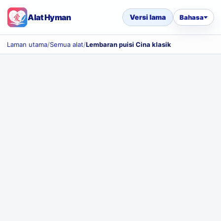
Alat Hyman
Versi lama
Bahasa
Laman utama
/
Semua alat
/
Lembaran puisi Cina klasik