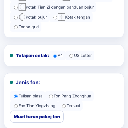
Kotak Tian Zi dengan panduan bujur
Kotak bujur
Kotak tengah
Tanpa grid
Tetapan cetak:
A4
US Letter
Jenis fon:
Tulisan biasa
Fon Pang Zhonghua
Fon Tian Yingzhang
Tersuai
Muat turun pakej fon