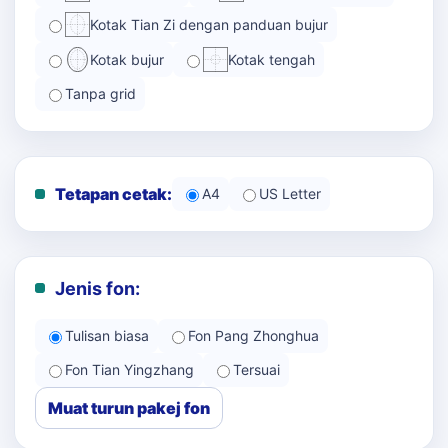
Kotak Tian Zi dengan panduan bujur
Kotak bujur
Kotak tengah
Tanpa grid
Tetapan cetak:
A4
US Letter
Jenis fon:
Tulisan biasa
Fon Pang Zhonghua
Fon Tian Yingzhang
Tersuai
Muat turun pakej fon