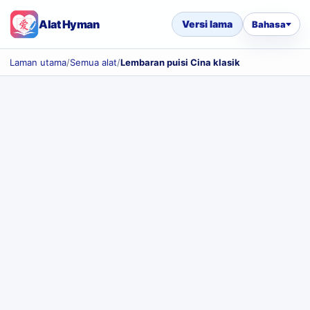
Alat Hyman
Versi lama
Bahasa
Laman utama
/
Semua alat
/
Lembaran puisi Cina klasik