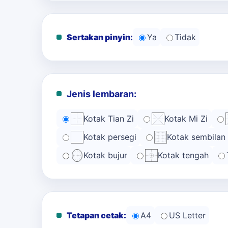
Sertakan pinyin:
Ya
Tidak
Jenis lembaran:
Kotak Tian Zi
Kotak Mi Zi
Kotak persegi
Kotak sembilan
Kotak bujur
Kotak tengah
Tetapan cetak:
A4
US Letter