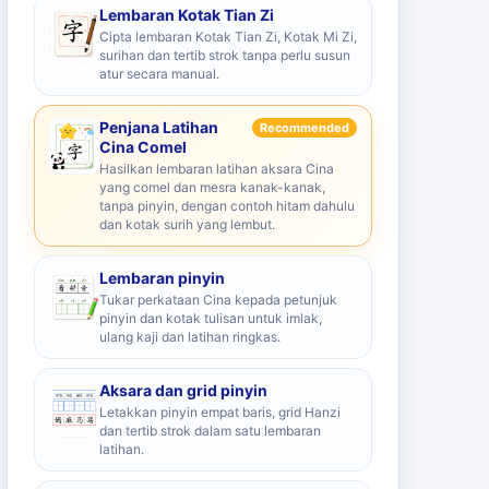
Lembaran Kotak Tian Zi
Cipta lembaran Kotak Tian Zi, Kotak Mi Zi,
surihan dan tertib strok tanpa perlu susun
atur secara manual.
Penjana Latihan
Recommended
Cina Comel
Hasilkan lembaran latihan aksara Cina
yang comel dan mesra kanak-kanak,
tanpa pinyin, dengan contoh hitam dahulu
dan kotak surih yang lembut.
Lembaran pinyin
Tukar perkataan Cina kepada petunjuk
pinyin dan kotak tulisan untuk imlak,
ulang kaji dan latihan ringkas.
Aksara dan grid pinyin
Letakkan pinyin empat baris, grid Hanzi
dan tertib strok dalam satu lembaran
latihan.