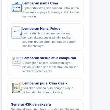
Lembaran nama Cina
Cipta tertib strok dan surihan untuk nama
Cina anak supaya tulisannya lebih kemas
dan yakin.
Lembaran Hanzi Fokus
Latih satu Hanzi secara mendalam
dengan aksara besar, pinyin, radikal,
struktur, urutan strok, perkataan contoh
dan latihan ayat.
Lembaran susun atur campuran
Gabungkan aksara, perkataan, ayat,
pinyin, surihan dan tertib strok dalam satu
lembaran boleh cetak.
Lembaran puisi Cina klasik
Sediakan salinan puisi dengan pinyin
pilihan dan baris yang kemas.
Senarai HSK dan aksara
Senarai aksara buku teks, HSK dan pembelajaran