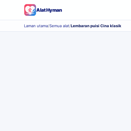
Alat Hyman
Laman utama
/
Semua alat
/
Lembaran puisi Cina klasik