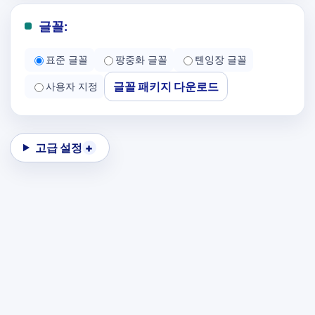
글꼴:
표준 글꼴
팡중화 글꼴
톈잉장 글꼴
글꼴 패키지 다운로드
사용자 지정
고급 설정