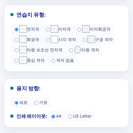
연습지 유형:
전자격
미자격
미자회궁격
회궁격
사각 격자
구궁 격자
타원 보조선 전자격
타원 격자
중심 격자
격자 없음
용지 방향:
세로
가로
인쇄 레이아웃:
A4
US Letter