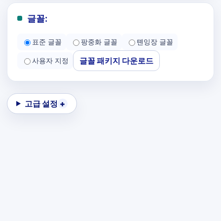
글꼴:
표준 글꼴
팡중화 글꼴
톈잉장 글꼴
글꼴 패키지 다운로드
사용자 지정
고급 설정