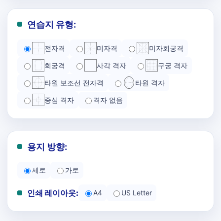
연습지 유형:
전자격
미자격
미자회궁격
회궁격
사각 격자
구궁 격자
타원 보조선 전자격
타원 격자
중심 격자
격자 없음
용지 방향:
세로
가로
인쇄 레이아웃:
A4
US Letter