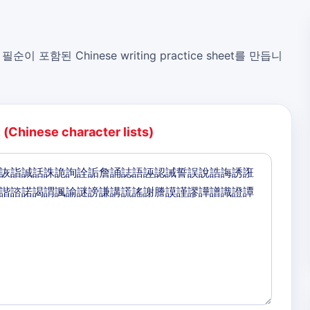
, 필순이 포함된 Chinese writing practice sheet를 만듭니
:
(Chinese character lists)