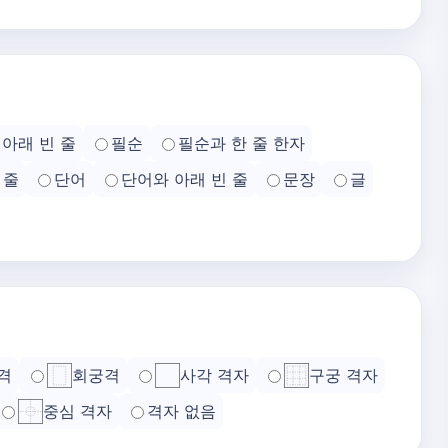
아래 빈 줄
필순
필순과 한 줄 한자
 줄
단어
단어와 아래 빈 줄
문장
글
격
회궁격
사각 격자
구궁 격자
중심 격자
격자 없음