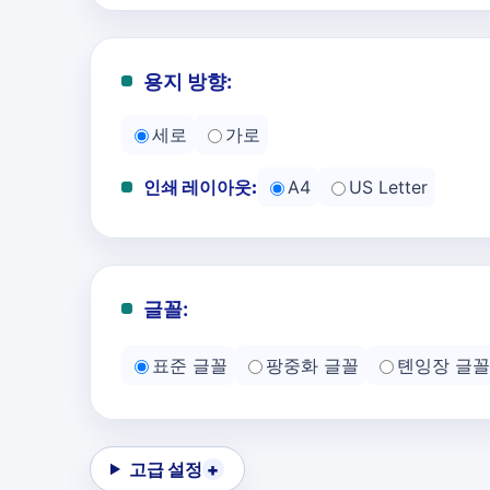
용지 방향:
세로
가로
인쇄 레이아웃:
A4
US Letter
글꼴:
표준 글꼴
팡중화 글꼴
톈잉장 글꼴
고급 설정