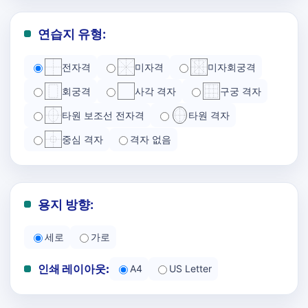
연습지 유형:
전자격
미자격
미자회궁격
회궁격
사각 격자
구궁 격자
타원 보조선 전자격
타원 격자
중심 격자
격자 없음
용지 방향:
세로
가로
인쇄 레이아웃:
A4
US Letter