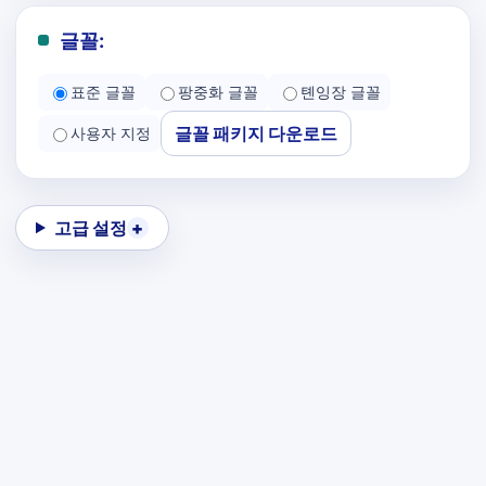
글꼴:
표준 글꼴
팡중화 글꼴
톈잉장 글꼴
글꼴 패키지 다운로드
사용자 지정
고급 설정