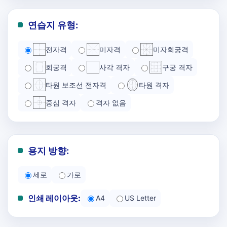
연습지 유형:
전자격
미자격
미자회궁격
회궁격
사각 격자
구궁 격자
타원 보조선 전자격
타원 격자
중심 격자
격자 없음
용지 방향:
세로
가로
인쇄 레이아웃:
A4
US Letter