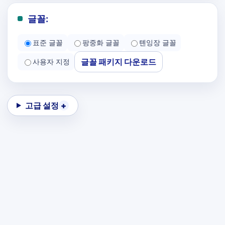
글꼴:
표준 글꼴
팡중화 글꼴
톈잉장 글꼴
글꼴 패키지 다운로드
사용자 지정
고급 설정