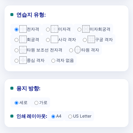
연습지 유형:
전자격
미자격
미자회궁격
회궁격
사각 격자
구궁 격자
타원 보조선 전자격
타원 격자
중심 격자
격자 없음
용지 방향:
세로
가로
인쇄 레이아웃:
A4
US Letter