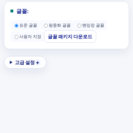
글꼴:
표준 글꼴
팡중화 글꼴
톈잉장 글꼴
글꼴 패키지 다운로드
사용자 지정
고급 설정